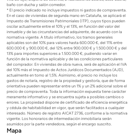
baño con ducha y salón comedor.
* El precio indicado no incluye impuestos ni gastos de compraventa.
En el caso de viviendas de segunda mano en Cataluña, se aplicará el
Impuesto de Transmisiones Patrimoniales (ITP), cuyos tipos pueden
oscilar actualmente entre el 10% y el 13%, en función del valor del
inmueble y de las circunstancias del adquirente, de acuerdo con la
normativa vigente. A título informativo, los tramos generales
aplicables son del 10% para valores hasta 600.000 €, del 11% entre
600.000 € y 900.000 €, del 12% entre 900.000 € y 1.500.000 € y del
13% para importes superiores a 1.500.000 €, pudiendo variar en
función de la normativa aplicable y de las condiciones particulares
del comprador. En viviendas de obra nueva, será de aplicación el IVA
del 10% más el Impuesto de Actos Jurídicos Documentados (AJD),
actualmente en torno al 1,5%. Asimismo, el precio no incluye los
gastos de notaría, registro de la propiedad y gestoría, que de forma
orientativa pueden representar entre un 1% y un 2% adicional sobre el
precio de compraventa. Toda la información expuesta tiene carácter
meramente informativo y se encuentra sujeta a posibles cambios o
errores. La propiedad dispone de certificado de eficiencia energética
y cédula de habitabilidad en vigor, que serán facilitados a cualquier
interesado. Número de registro AICAT 2736, conforme a la normativa
vigente. Los honorarios de intermediación inmobiliaria serán
asumidos por la parte vendedora, según el encargo suscrito.
Mapa