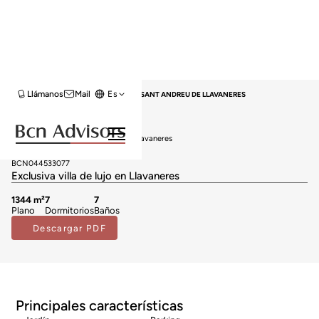
Llámanos
Mail
Es
HOME
VENTA CASAS
MARESME
SANT ANDREU DE LLAVANERES
Casas en venta en Sant Andreu de Llavaneres
6.900.000 €
BCN044533077
Exclusiva villa de lujo en Llavaneres
1344 m²
7
7
Plano
Dormitorios
Baños
Descargar PDF
Principales características