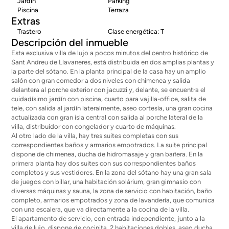
Jardín
Parking
Piscina
Terraza
Extras
Trastero
Clase energética: T
Descripción del inmueble
Esta exclusiva villa de lujo a pocos minutos del centro histórico de
Sant Andreu de Llavaneres, está distribuida en dos amplias plantas y
la parte del sótano. En la planta principal de la casa hay un amplio
salón con gran comedor a dos niveles con chimenea y salida
delantera al porche exterior con jacuzzi y, delante, se encuentra el
cuidadísimo jardín con piscina, cuarto para vajilla-office, salita de
tele, con salida al jardín lateralmente, aseo cortesía, una gran cocina
actualizada con gran isla central con salida al porche lateral de la
villa, distribuidor con congelador y cuarto de máquinas.
Al otro lado de la villa, hay tres suites completas con sus
correspondientes baños y armarios empotrados. La suite principal
dispone de chimenea, ducha de hidromasaje y gran bañera. En la
primera planta hay dos suites con sus correspondientes baños
completos y sus vestidores. En la zona del sótano hay una gran sala
de juegos con billar, una habitación solárium, gran gimnasio con
diversas máquinas y sauna, la zona de servicio con habitación, baño
completo, armarios empotrados y zona de lavandería, que comunica
con una escalera, que va directamente a la cocina de la villa.
El apartamento de servicio, con entrada independiente, junto a la
villa de lujo, dispone de cocinita, 2 habitaciones dobles, aseo ducha,