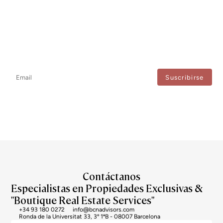
Newsletter
No te pierdas ninguna novedad: suscríbete a nuestro newsletter y
recibe actualizaciones directas.
Estoy de acuerdo con el tratamiento de mis datos para recibir regularmente newsletters
de Bcn Advisors.
Contáctanos
Especialistas en Propiedades Exclusivas &
"Boutique Real Estate Services"
+34 93 180 0272
info@bcnadvisors.com
Ronda de la Universitat 33, 3º 1ªB - 08007 Barcelona