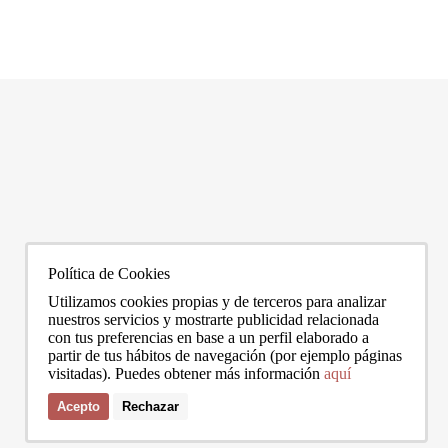
Los barrios más caros de Barcelona: ranking de precios 2026
Vivir 
Barcelona es una de las ciudades más caras de España para comprar o
¿Estás p
alquilar vivienda, y dentro de ella las diferencias entre barrios son
inmobili
enormes. El precio medio de la ciudad se sitúa en torno a los 5.269 €/m² a
LEER MÁS
puedas v
LEER 
junio de 2026, pero los barrios más exclusivos duplican o casi triplican
todas aq
esa cifra. Si
vivir se
0272
info@bcnadvisors.com
Universitat 33, 3º 1ªB - 08007 Barcelona
Política de Cookies
Utilizamos cookies propias y de terceros para analizar
nuestros servicios y mostrarte publicidad relacionada
con tus preferencias en base a un perfil elaborado a
partir de tus hábitos de navegación (por ejemplo páginas
visitadas). Puedes obtener más información
aquí
Acepto
Rechazar