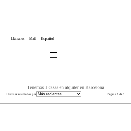
Llámanos
Mail
Español
ALQUILER CASAS
BARCELONA
Filtrar los resultados o buscar de nuevo
Tenemos 1 casas en alquiler en Barcelona
Ordenar resultados por
Página 1 de 1