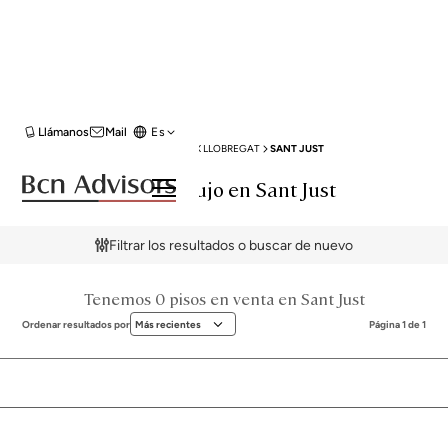
Llámanos
Mail
Es
BCN ADVISORS
VENTA PISOS
BAIX LLOBREGAT
SANT JUST
Pisos de lujo en Sant Just
Filtrar los resultados o buscar de nuevo
Tenemos 0 pisos en venta en Sant Just
Ordenar resultados por
Más recientes
Página 1 de 1