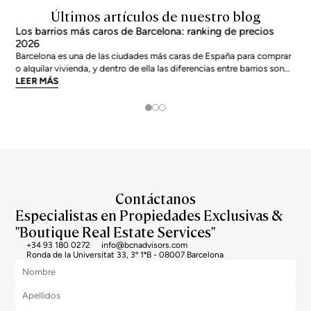
Últimos artículos de nuestro blog
Los barrios más caros de Barcelona: ranking de precios
2026
Barcelona es una de las ciudades más caras de España para comprar
o alquilar vivienda, y dentro de ella las diferencias entre barrios son
enormes. El precio medio de la ciudad se sitúa en torno a los 5.269
LEER MÁS
€/m² a junio de 2026, pero los barrios más exclusivos duplican o casi
triplican esa cifra. Si
Contáctanos
Especialistas en Propiedades Exclusivas &
"Boutique Real Estate Services"
+34 93 180 0272
info@bcnadvisors.com
Ronda de la Universitat 33, 3º 1ªB - 08007 Barcelona