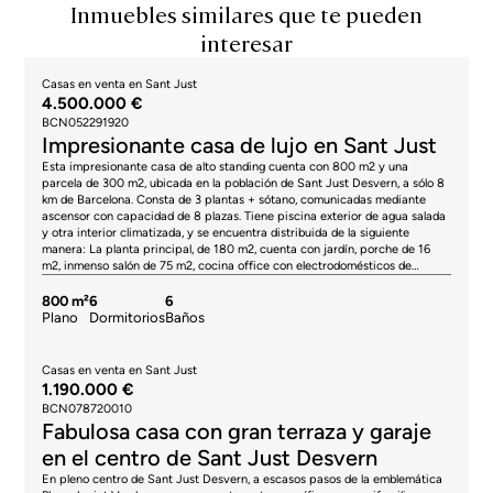
Inmuebles similares que te pueden
interesar
Casas en venta en Sant Just
4.500.000 €
BCN052291920
Impresionante casa de lujo en Sant Just
Esta impresionante casa de alto standing cuenta con 800 m2 y una
parcela de 300 m2, ubicada en la población de Sant Just Desvern, a sólo 8
km de Barcelona. Consta de 3 plantas + sótano, comunicadas mediante
ascensor con capacidad de 8 plazas. Tiene piscina exterior de agua salada
y otra interior climatizada, y se encuentra distribuida de la siguiente
manera: La planta principal, de 180 m2, cuenta con jardín, porche de 16
m2, inmenso salón de 75 m2, cocina office con electrodomésticos de
primeras marcas, habitación de servicio, despensa, zona lavadero y baño.
Su primera planta dispone de 175 m2 y terraza de 33 m2, con 4 suites y
800 m²
6
6
sus baños, todas con salida a la terraza. En la segunda planta se encuentra
Plano
Dormitorios
Baños
una habitación golfa y gran salón con acceso a terraza de 24 m2. Y,
finalmente, la planta sótano es donde se halla el parking con capacidad
para 8 coches y puerta automática, piscina climatizada, aseo y ducha
Casas en venta en Sant Just
independiente, sala de máquinas. Todas sus estancias disfrutan de
1.190.000 €
elementos de calidades muy altas, habiendo tenido en cuenta hasta el
BCN078720010
último detalle: persianas eléctricas, placas solares para agua caliente
Fabulosa casa con gran terraza y garaje
sanitaria, carpintería de aluminio Technal con doble cristal, fibra óptica,
suelos radiantes y aire acondicionado, sensores de alarma y cámaras de
en el centro de Sant Just Desvern
seguridad, videoportero con control remoto desde el móvil, sistema de
En pleno centro de Sant Just Desvern, a escasos pasos de la emblemática
ósmosis, o descalcificador, entre otros. * El precio indicado no incluye