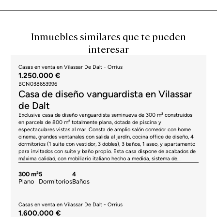
Inmuebles similares que te pueden
interesar
Casas en venta en Vilassar De Dalt - Orrius
1.250.000 €
BCN038653996
Casa de diseño vanguardista en Vilassar
de Dalt
Exclusiva casa de diseño vanguardista seminueva de 300 m² construidos
en parcela de 800 m² totalmente plana, dotada de piscina y
espectaculares vistas al mar. Consta de amplio salón comedor con home
cinema, grandes ventanales con salida al jardín, cocina office de diseño, 4
dormitorios (1 suite con vestidor, 3 dobles), 3 baños, 1 aseo, y apartamento
para invitados con suite y baño propio. Esta casa dispone de acabados de
máxima calidad, con mobiliario italiano hecho a medida, sistema de
domótica, aspiración centralizada y 2 plazas de garaje + 3 adicionales en el
exterior. * El precio indicado no incluye impuestos ni gastos de
300 m²
5
4
compraventa. En el caso de viviendas de segunda mano en Cataluña, se
Plano
Dormitorios
Baños
aplicará el Impuesto de Transmisiones Patrimoniales (ITP), cuyos tipos
pueden oscilar actualmente entre el 10% y el 13%, en función del valor del
inmueble y de las circunstancias del adquirente, de acuerdo con la
Casas en venta en Vilassar De Dalt - Orrius
normativa vigente. A título informativo, los tramos generales aplicables son
1.600.000 €
del 10% para valores hasta 600.000 €, del 11% entre 600.000 € y 900.000