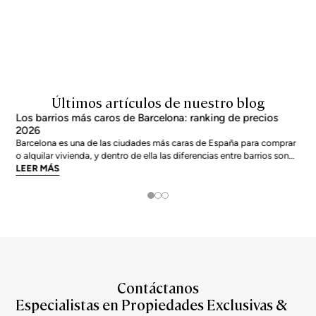
Últimos artículos de nuestro blog
Los barrios más caros de Barcelona: ranking de precios
2026
Barcelona es una de las ciudades más caras de España para comprar
o alquilar vivienda, y dentro de ella las diferencias entre barrios son
enormes. El precio medio de la ciudad se sitúa en torno a los 5.269
LEER MÁS
€/m² a junio de 2026, pero los barrios más exclusivos duplican o casi
triplican esa cifra. Si
Contáctanos
Especialistas en Propiedades Exclusivas &