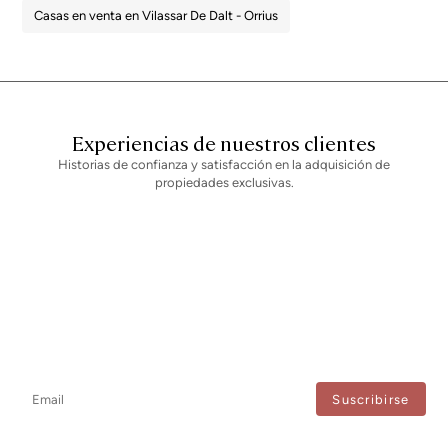
Casas en venta en Vilassar De Dalt - Orrius
Experiencias de nuestros clientes
Historias de confianza y satisfacción en la adquisición de
propiedades exclusivas.
Newsletter
No te pierdas ninguna novedad: suscríbete a nuestro newsletter y
recibe actualizaciones directas.
Estoy de acuerdo con el tratamiento de mis datos para recibir regularmente newsletters
de Bcn Advisors.