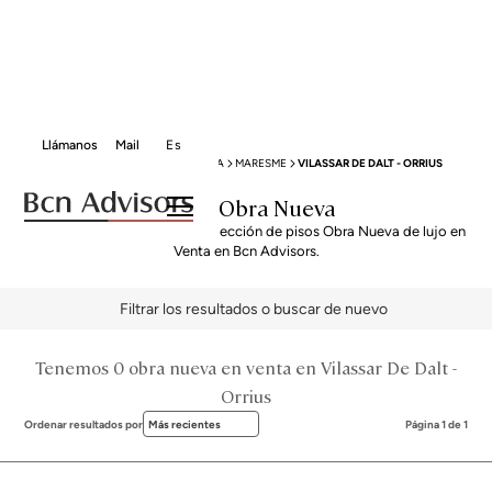
Llámanos
Mail
Es
BCN ADVISORS
VENTA OBRA NUEVA
MARESME
VILASSAR DE DALT - ORRIUS
Venta Obra Nueva
Descubre nuestra exclusiva selección de pisos Obra Nueva de lujo en
Venta en Bcn Advisors.
Filtrar los resultados o buscar de nuevo
Tenemos 0 obra nueva en venta en Vilassar De Dalt -
Orrius
Ordenar resultados por
Más recientes
Página 1 de 1