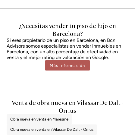
aplicable y de las condiciones particulares del comprador. En viviendas de
obra nueva, será de aplicación el IVA del 10% más el Impuesto de Actos
Jurídicos Documentados (AJD), actualmente en torno al 1,5%. Asimismo, el
precio no incluye los gastos de notaría, registro de la propiedad y gestoría,
que de forma orientativa pueden representar entre un 1% y un 2%
¿Necesitas vender tu piso de lujo en
adicional sobre el precio de compraventa. Toda la información expuesta
tiene carácter meramente informativo y se encuentra sujeta a posibles
Barcelona?
cambios o errores. La propiedad dispone de certificado de eficiencia
energética y cédula de habitabilidad en vigor, que serán facilitados a
Si eres propietario de un piso en Barcelona, en Bcn
cualquier interesado. Número de registro AICAT 2736, conforme a la
Advisors somos especialistas en vender inmuebles en
normativa vigente. Los honorarios de intermediación inmobiliaria serán
Barcelona, con un alto porcentaje de efectividad en
asumidos por la parte vendedora, según el encargo suscrito.
venta y el mejor rating de valoración en Google.
Más Información
Venta de obra nueva en Vilassar De Dalt -
Orrius
Obra nueva en venta en Maresme
Obra nueva en venta en Vilassar De Dalt - Orrius