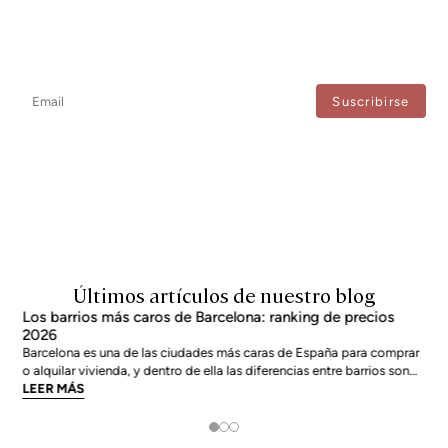
Newsletter
No te pierdas ninguna novedad: suscríbete a nuestro newsletter y
recibe actualizaciones directas.
Estoy de acuerdo con el tratamiento de mis datos para recibir regularmente newsletters
de Bcn Advisors.
Últimos artículos de nuestro blog
Los barrios más caros de Barcelona: ranking de precios
2026
Barcelona es una de las ciudades más caras de España para comprar
o alquilar vivienda, y dentro de ella las diferencias entre barrios son
enormes. El precio medio de la ciudad se sitúa en torno a los 5.269
LEER MÁS
€/m² a junio de 2026, pero los barrios más exclusivos duplican o casi
triplican esa cifra. Si