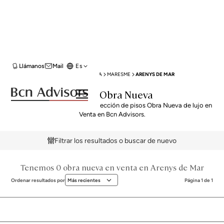
Llámanos
Mail
Es
BCN ADVISORS
VENTA OBRA NUEVA
MARESME
ARENYS DE MAR
Venta Obra Nueva
Descubre nuestra exclusiva selección de pisos Obra Nueva de lujo en
Venta en Bcn Advisors.
Filtrar los resultados o buscar de nuevo
Tenemos 0 obra nueva en venta en Arenys de Mar
Ordenar resultados por
Más recientes
Página 1 de 1