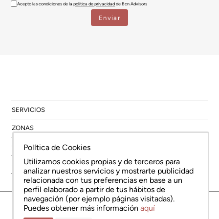
Acepto las condiciones de la
política de privacidad
de Bcn Advisors
SERVICIOS
ZONAS
OBRA NUEVA
Política de Cookies
Utilizamos cookies propias y de terceros para
SOBRE NOSOTROS
analizar nuestros servicios y mostrarte publicidad
relacionada con tus preferencias en base a un
perfil elaborado a partir de tus hábitos de
navegación (por ejemplo páginas visitadas).
© Copyright Bcn Advisors 2026
Puedes obtener más información
aquí
aiCat 2736
Nota legal
Política de cookies
Política de protección de datos