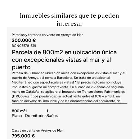
Inmuebles similares que te pueden
interesar
Parcelas y terrenos en venta en Arenys de Mar
200.000 €
BCN055781519
Parcela de 800m2 en ubicación única
con excepcionales vistas al mar y al
puerto
Parcela de 800m2 en ubicación única con excepcionales vistas al mar y al
puerto de Arenys, así como a Barcelona. Se trata de un balcón al
Mediterráneo con espectaculares vistas! * El precio indicado no incluye
impuestos ni gastos de compraventa. En el caso de viviendas de segunda
mano en Cataluña, se aplicará el Impuesto de Transmisiones Patrimoniales
(ITP), cuyos tipos pueden oscilar actualmente entre el 10% y el 13%, en
función del valor del inmueble y de las circunstancias del adquirente, de
acuerdo con la normativa vigente. A título informativo, los tramos generales
aplicables son del 10% para valores hasta 600.000 €, del 11% entre
800 m²
1
1
600.000 € y 900.000 €, del 12% entre 900.000 € y 1.500.000 € y del 13%
Plano
Dormitorios
Baños
para importes superiores a 1.500.000 €, pudiendo variar en función de la
normativa aplicable y de las condiciones particulares del comprador. En
viviendas de obra nueva, será de aplicación el IVA del 10% más el Impuesto
Casas en venta en Arenys de Mar
de Actos Jurídicos Documentados (AJD), actualmente en torno al 1,5%.
795.000 €
Asimismo, el precio no incluye los gastos de notaría, registro de la