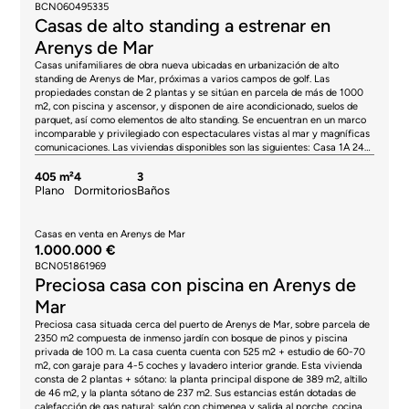
BCN060495335
propiedad y gestoría, que de forma orientativa pueden representar entre
Casas de alto standing a estrenar en
un 1% y un 2% adicional sobre el precio de compraventa. Toda la
información expuesta tiene carácter meramente informativo y se
Arenys de Mar
encuentra sujeta a posibles cambios o errores. La propiedad dispone de
Casas unifamiliares de obra nueva ubicadas en urbanización de alto
certificado de eficiencia energética y cédula de habitabilidad en vigor, que
standing de Arenys de Mar, próximas a varios campos de golf. Las
serán facilitados a cualquier interesado. Número de registro AICAT 2736,
propiedades constan de 2 plantas y se sitúan en parcela de más de 1000
conforme a la normativa vigente. Los honorarios de intermediación
m2, con piscina y ascensor, y disponen de aire acondicionado, suelos de
inmobiliaria serán asumidos por la parte vendedora, según el encargo
parquet, así como elementos de alto standing. Se encuentran en un marco
suscrito.
incomparable y privilegiado con espectaculares vistas al mar y magníficas
comunicaciones. Las viviendas disponibles son las siguientes: Casa 1A 246
m2 1037 m2 parcela, 750.000€ Casa 5C 287 m2 1238 m2 parcela,
690.000€ Casa 8C 287 m2 1008 m2 parcela, 825.000€ Casa 14B 357 m2
405 m²
4
3
1013 m2 parcela, 900.000€ * El precio indicado no incluye impuestos ni
Plano
Dormitorios
Baños
gastos de compraventa. En el caso de viviendas de segunda mano en
Cataluña, se aplicará el Impuesto de Transmisiones Patrimoniales (ITP),
cuyos tipos pueden oscilar actualmente entre el 10% y el 13%, en función
Casas en venta en Arenys de Mar
del valor del inmueble y de las circunstancias del adquirente, de acuerdo
1.000.000 €
con la normativa vigente. A título informativo, los tramos generales
BCN051861969
aplicables son del 10% para valores hasta 600.000 €, del 11% entre
Preciosa casa con piscina en Arenys de
600.000 € y 900.000 €, del 12% entre 900.000 € y 1.500.000 € y del 13%
para importes superiores a 1.500.000 €, pudiendo variar en función de la
Mar
normativa aplicable y de las condiciones particulares del comprador. En
Preciosa casa situada cerca del puerto de Arenys de Mar, sobre parcela de
viviendas de obra nueva, será de aplicación el IVA del 10% más el Impuesto
2350 m2 compuesta de inmenso jardín con bosque de pinos y piscina
de Actos Jurídicos Documentados (AJD), actualmente en torno al 1,5%.
privada de 100 m. La casa cuenta cuenta con 525 m2 + estudio de 60-70
Asimismo, el precio no incluye los gastos de notaría, registro de la
m2, con garaje para 4-5 coches y lavadero interior grande. Esta vivienda
propiedad y gestoría, que de forma orientativa pueden representar entre
consta de 2 plantas + sótano: la planta principal dispone de 389 m2, altillo
un 1% y un 2% adicional sobre el precio de compraventa. Toda la
de 46 m2, y la planta sótano de 237 m2. Sus estancias están dotadas de
información expuesta tiene carácter meramente informativo y se
calefacción de gas natural: salón con chimenea y salida al porche, cocina
encuentra sujeta a posibles cambios o errores. La propiedad dispone de