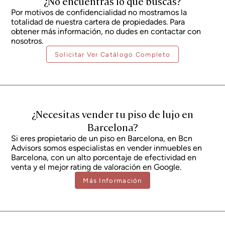
¿No encuentras lo que buscas?
precio no incluye los gastos de notaría, registro de la propiedad y gestoría,
Por motivos de confidencialidad no mostramos la
que de forma orientativa pueden representar entre un 1% y un 2%
totalidad de nuestra cartera de propiedades. Para
adicional sobre el precio de compraventa. Toda la información expuesta
tiene carácter meramente informativo y se encuentra sujeta a posibles
obtener más información, no dudes en contactar con
cambios o errores. La propiedad dispone de certificado de eficiencia
nosotros.
energética y cédula de habitabilidad en vigor, que serán facilitados a
cualquier interesado. Número de registro AICAT 2736, conforme a la
Solicitar Ver Catálogo Completo
normativa vigente. Los honorarios de intermediación inmobiliaria serán
asumidos por la parte vendedora, según el encargo suscrito.
¿Necesitas vender tu piso de lujo en
Barcelona?
Si eres propietario de un piso en Barcelona, en Bcn
Advisors somos especialistas en vender inmuebles en
Barcelona, con un alto porcentaje de efectividad en
venta y el mejor rating de valoración en Google.
Más Información