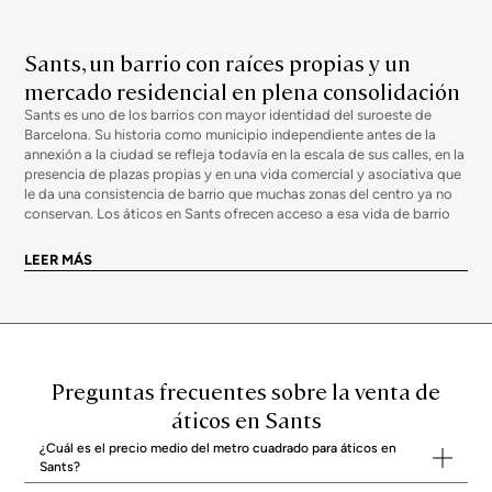
Sants, un barrio con raíces propias y un
mercado residencial en plena consolidación
Sants es uno de los barrios con mayor identidad del suroeste de
Barcelona. Su historia como municipio independiente antes de la
annexión a la ciudad se refleja todavía en la escala de sus calles, en la
presencia de plazas propias y en una vida comercial y asociativa que
le da una consistencia de barrio que muchas zonas del centro ya no
conservan. Los áticos en Sants ofrecen acceso a esa vida de barrio
desde la perspectiva elevada de las últimas plantas, con terrazas que
se abren sobre una trama urbana bien ordenada y con una
LEER MÁS
conectividad que, gracias a la estación de Sants, convierte al barrio
en uno de los mejor comunicados de toda Barcelona, tanto a nivel
local como con el resto de Cataluña y con Europa.
Áticos en Sants para quienes valoran la vida
de barrio y la conectividad sin renunciar a la
Preguntas frecuentes sobre la venta de
calidad
áticos en Sants
La oferta de áticos en Sants es heterogénea y responde a la
diversidad del parque edificatorio del barrio. Las propiedades en
¿Cuál es el precio medio del metro cuadrado para áticos en
últimas plantas con terraza y calidades diferenciales son escasas y
Sants?
apreciadas, y representan una fracción del mercado que ha ganado