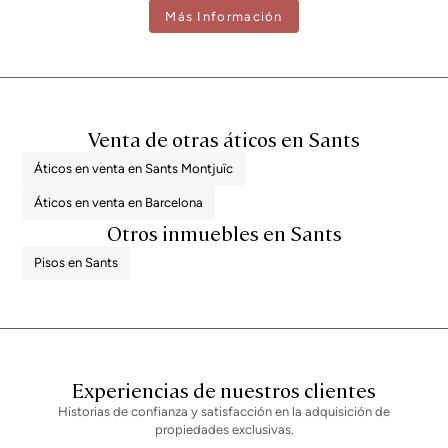
serán facilitados a cualquier interesado. Número de registro AICAT 2736,
Más Información
conforme a la normativa vigente. Los honorarios de intermediación
inmobiliaria serán asumidos por la parte vendedora, según el encargo
suscrito.
Venta de otras áticos en Sants
Áticos en venta en Sants Montjuïc
Áticos en venta en Barcelona
Otros inmuebles en Sants
Pisos en Sants
Experiencias de nuestros clientes
Historias de confianza y satisfacción en la adquisición de
propiedades exclusivas.