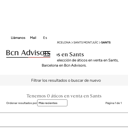
Llámanos
Mail
Es
BCN ADVISORS
VENTA ÁTICOS
BARCELONA
SANTS MONTJUÏC
SANTS
Áticos en Sants
Descubre nuestra exclusiva selección de áticos en venta en Sants,
Barcelona en Bcn Advisors.
Filtrar los resultados o buscar de nuevo
Tenemos 0 áticos en venta en Sants
Ordenar resultados por
Más recientes
Página 1 de 1