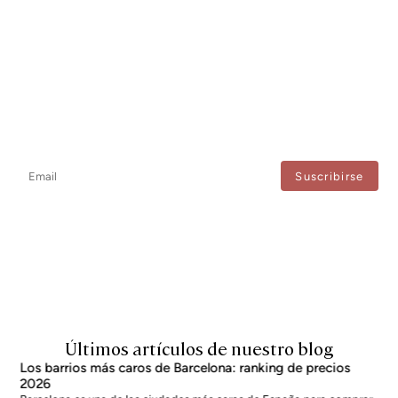
Newsletter
No te pierdas ninguna novedad: suscríbete a nuestro newsletter y
recibe actualizaciones directas.
Estoy de acuerdo con el tratamiento de mis datos para recibir regularmente newsletters
de Bcn Advisors.
Últimos artículos de nuestro blog
Los barrios más caros de Barcelona: ranking de precios
2026