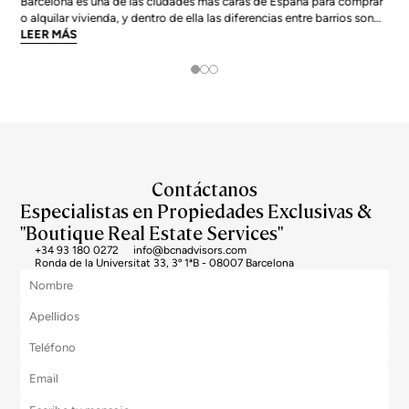
Barcelona es una de las ciudades más caras de España para comprar
o alquilar vivienda, y dentro de ella las diferencias entre barrios son
enormes. El precio medio de la ciudad se sitúa en torno a los 5.269
LEER MÁS
€/m² a junio de 2026, pero los barrios más exclusivos duplican o casi
triplican esa cifra. Si
Contáctanos
Especialistas en Propiedades Exclusivas &
"Boutique Real Estate Services"
+34 93 180 0272
info@bcnadvisors.com
Ronda de la Universitat 33, 3º 1ªB - 08007 Barcelona