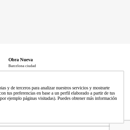
Acepto las condiciones de la
política de privacidad
de Bcn Advisors
Obra Nueva
Barcelona ciudad
Eixample
Ciutat Vella
Sarrià – Sant Gervasi
as y de terceros para analizar nuestros servicios y mostrarte
Todas
on tus preferencias en base a un perfil elaborado a partir de tus
(por ejemplo páginas visitadas). Puedes obtener más información