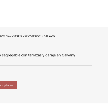
RCELONA
SARRIÀ - SANT GERVASI
GALVANY
 segregable con terrazas y garaje en Galvany
er plano