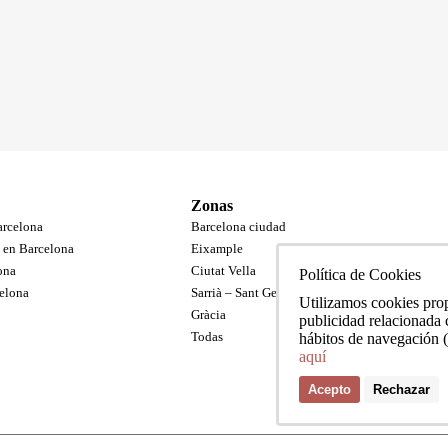
Zonas
arcelona
Barcelona ciudad
s en Barcelona
Eixample
ona
Ciutat Vella
Política de Cookies
celona
Sarrià – Sant Gervasi
Utilizamos cookies propi
Gràcia
publicidad relacionada c
Todas
hábitos de navegación 
aquí
Acepto
Rechazar