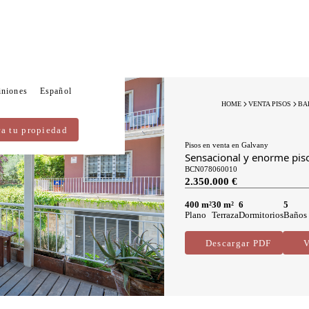
iniones
Español
HOME
VENTA PISOS
BA
ra tu propiedad
Pisos en venta en Galvany
Sensacional y enorme piso
BCN078060010
2.350.000 €
400 m²
30 m²
6
5
Plano
Terraza
Dormitorios
Baños
Descargar PDF
V