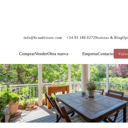
info@bcnadvisors.com
+34 93 180 0272
Noticias & Blog
Op
Comprar
Vender
Obra nueva
Empresa
Contacto
Valo