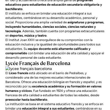
en 1961 y actualmente ofrece una amplia gama de
programas
educativos para estudiantes de educación secundaria obligatoria y
bachillerato
.
El instituto se enfoca en brindar una educación integral a sus
estudiantes, centrándose en su desarrollo académico, personal y
social. Proporciona una amplia variedad de
asignaturas y programas,
incluyendo humanidades, ciencias sociales, ciencias naturales y
tecnología
. Además, también cuenta con programas extracurriculares
en
deportes, música y teatro
.
El Institut Joan XXIII se enorgullece de su compromiso con la
educación inclusiva y la igualdad de oportunidades para todos sus
estudiantes. Su
equipo docente está altamente calificado y
comprometido
con brindar una educación de alta calidad y apoyar el
desarrollo personal de cada estudiante.
Lycée Français de Barcelona
El
Liceo francés
está ubicado en el barrio de Pedralbes, y
considerado una de las
mejores escuelas internacionales de
Barcelona
. Ofrece una educación bilingüe en francés y español, y es
reconocido por su
excelencia académica y su formación en valores
humanos y cívicos
. Fue fundado en 1924 y ofrece una educación
francesa de alta calidad a estudiantes de todas las edades, desde
preescolar hasta bachillerato
.
La institución se basa en el sistema educativo francés y se enfoca en
brindar una
educación integral a sus estudiantes
, centrándose en su