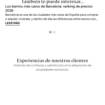
También te puede interesar...
Los barrios más caros de Barcelona: ranking de precios
2026
Barcelona es una de las ciudades más caras de España para comprar
o alquilar vivienda, y dentro de ella las diferencias entre barrios son
enormes. El precio medio de la ciudad se sitúa en torno a los 5.269
LEER MÁS
€/m² a junio de 2026, pero los barrios más exclusivos duplican o casi
triplican esa cifra. Si
Experiencias de nuestros clientes
Historias de confianza y satisfacción en la adquisición de
propiedades exclusivas.
Newsletter