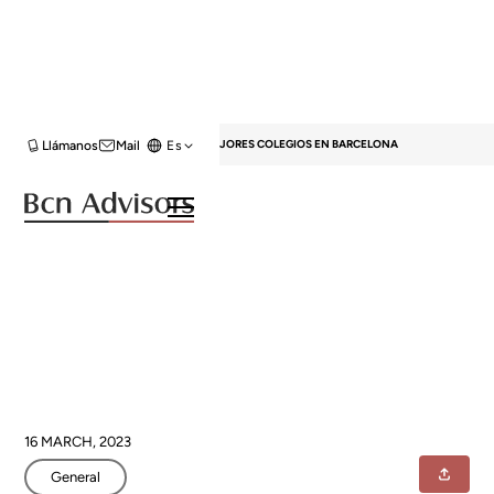
HOME
BLOG
GENERAL
LOS 5 MEJORES COLEGIOS EN BARCELONA
Llámanos
Mail
Es
Los 5 mejores colegios en
Barcelona
16 MARCH, 2023
General