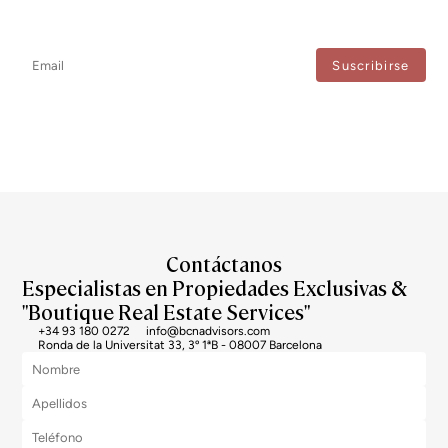
No te pierdas ninguna novedad: suscríbete a nuestro newsletter y
recibe actualizaciones directas.
Estoy de acuerdo con el tratamiento de mis datos para recibir regularmente newsletters
de Bcn Advisors.
Contáctanos
Especialistas en Propiedades Exclusivas &
"Boutique Real Estate Services"
+34 93 180 0272
info@bcnadvisors.com
Ronda de la Universitat 33, 3º 1ªB - 08007 Barcelona