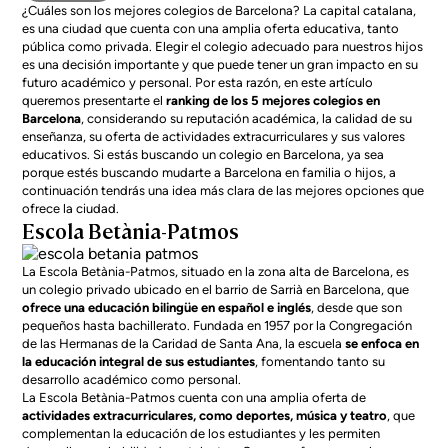
¿Cuáles son los mejores colegios de Barcelona? La capital catalana,
es una ciudad que cuenta con una amplia oferta educativa, tanto
pública como privada. Elegir el colegio adecuado para nuestros hijos
es una decisión importante y que puede tener un gran impacto en su
futuro académico y personal. Por esta razón, en este artículo
queremos presentarte el
ranking de los 5 mejores colegios en
Barcelona
, considerando su reputación académica, la calidad de su
enseñanza, su oferta de actividades extracurriculares y sus valores
educativos. Si estás buscando un colegio en Barcelona, ya sea
porque estés buscando mudarte a Barcelona en familia o hijos,
a
continuación tendrás una idea más clara de las mejores opciones que
ofrece la ciudad
.
Escola Betània-Patmos
La Escola Betània-Patmos, situado en la
zona alta de Barcelona
, es
un colegio privado ubicado en el barrio de Sarrià en Barcelona, que
ofrece una educación bilingüe en español e inglés
, desde que son
pequeños hasta bachillerato. Fundada en 1957 por la Congregación
de las Hermanas de la Caridad de Santa Ana, la escuela
se enfoca en
la educación integral de sus estudiantes
, fomentando tanto su
desarrollo académico como personal.
La Escola Betània-Patmos cuenta con una amplia oferta de
actividades extracurriculares, como deportes, música y teatro
, que
complementan la educación de los estudiantes y les permiten