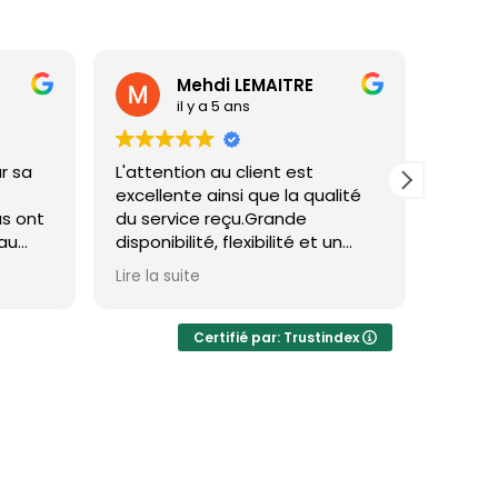
Mehdi LEMAITRE
il y a 5 ans
r sa
L'attention au client est
Agenc
excellente ainsi que la qualité
servic
us ont
du service reçu.Grande
fin de
 au
disponibilité, flexibilité et un
t.
traitement toujours très cordial
Lire la suite
u que
et sympathique.
L'équipe de BCN Advisors est
très professionnelle et a
Certifié par: Trustindex
répondu au delà de nos
attentes.