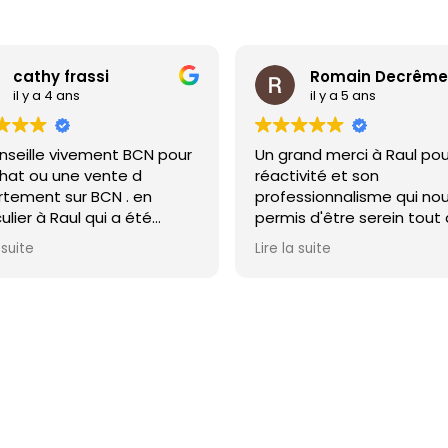
cathy frassi
Romain Decrême
il y a 4 ans
il y a 5 ans
nseille vivement BCN pour
Un grand merci à Raul pou
hat ou une vente d
réactivité et son
tement sur BCN . en
professionnalisme qui no
ulier à Raul qui a été
permis d'être serein tout
êmement perspicace et
long du processus d'acha
 suite
Lire la suite
e dans toutes les
Nous avons rapidement s
ventions. Vous pouvez vous
nous pouvions lui faire
dre les yeux fermés... pour
confiance à 100%. Je le
 ou vente sur BCN . Bravo
recommande vivement !