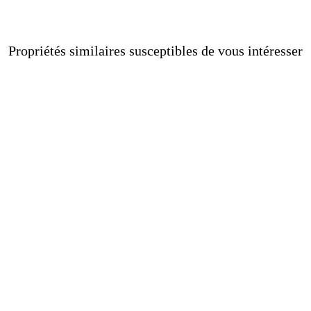
Propriétés similaires susceptibles de vous intéresser
Vendu
Exclusif
Penthouses à vendre à El Born
A
1.450.000 €
1
BCN074499958
Merveilleux et central penthouse avec
terrasse et vues spectaculaires sur la mer