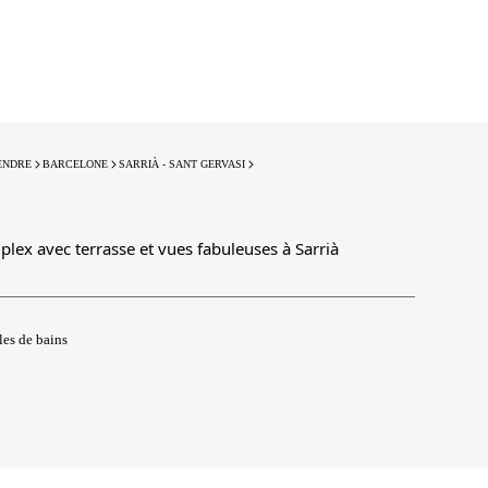
ENDRE
BARCELONE
SARRIÀ - SANT GERVASI
lex avec terrasse et vues fabuleuses à Sarrià
les de bains