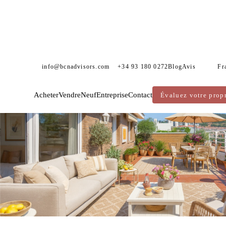
info@bcnadvisors.com
+34 93 180 0272
Blog
Avis
Fr
Acheter
Vendre
Neuf
Entreprise
Contact
Évaluez votre propr