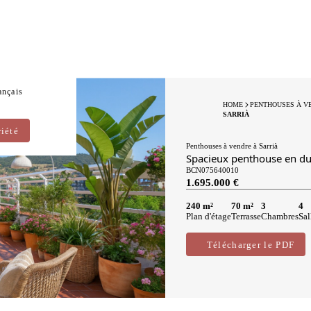
ançais
HOME
PENTHOUSES À V
SARRIÀ
iété
Penthouses à vendre à Sarrià
Spacieux penthouse en dup
BCN075640010
1.695.000 €
240 m²
70 m²
3
4
Plan d'étage
Terrasse
Chambres
Sal
Télécharger le PDF