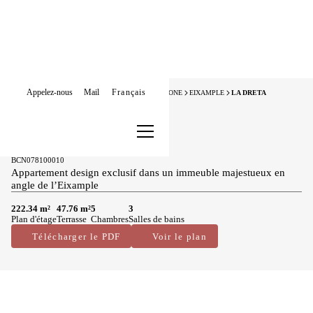
Appelez-nous
Mail
Français
HOME
APPARTEMENTS À VENDRE
BARCELONE
EIXAMPLE
LA DRETA
Appartements à vendre à La Dreta
1.795.000 €
BCN078100010
Appartement design exclusif dans un immeuble majestueux en
angle de l’Eixample
222.34 m²
47.76 m²
5
3
Plan d'étage
Terrasse
Chambres
Salles de bains
Télécharger le PDF
Voir le plan
Caractéristiques principales