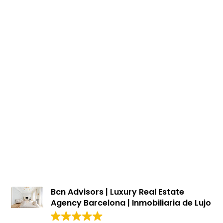
Plan d'étage
Terrasse
Chambres
Salles de bains
Appartements à vendre à La Dreta
1.940.000 €
BCN077480010
Fabuleux appartement rénové avec terrasse à
un immeuble majestueux de l’Eixample
178 m²
13.25 m²
3
3
Plan d'étage
Terrasse
Chambres
Salles de bains
Bcn Advisors | Luxury Real Estate
Agency Barcelona | Inmobiliaria de Lujo