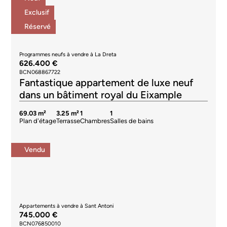
Exclusif
Réservé
Programmes neufs à vendre à La Dreta
626.400 €
BCN068867722
Fantastique appartement de luxe neuf
dans un bâtiment royal du Eixample
69.03 m²
3.25 m²
1
1
Plan d'étage
Terrasse
Chambres
Salles de bains
Vendu
Appartements à vendre à Sant Antoni
745.000 €
BCN076850010