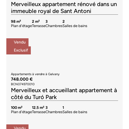
Merveilleux appartement rénové dans un
immeuble royal de Sant Antoni
98 m²
2 m²
3
2
Plan d'étage
Terrasse
Chambres
Salles de bains
Vendu
Exclusif
Appartements à vendre à Galvany
748.000 €
BCN074970010
Merveilleux et accueillant appartement à
côté du Turó Park
100 m²
12.5 m²
3
1
Plan d'étage
Terrasse
Chambres
Salles de bains
Vendu