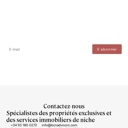
Newsletter
Ne manquez aucune information : abonnez-vous à notre newsletter
et recevez les mises à jour directement.
J'accepte le traitement de mes données afin de recevoir régulièrement les newsletters de
Bcn Advisors.
Contactez-nous
Spécialistes des propriétés exclusives et
des services immobiliers de niche
+34 93 180 0272
info@bcnadvisors.com