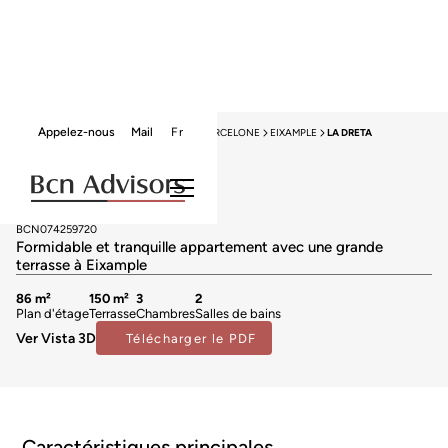
Appelez-nous
Mail
Fr
HOME
APPARTEMENTS À VENDRE
BARCELONE
EIXAMPLE
LA DRETA
Vendu
Appartements à vendre à La Dreta
649.000 €
BCN074259720
Formidable et tranquille appartement avec une grande
terrasse à Eixample
86 m²
150 m²
3
2
Plan d'étage
Terrasse
Chambres
Salles de bains
Ver Vista 3D
Télécharger le PDF
Caractéristiques principales