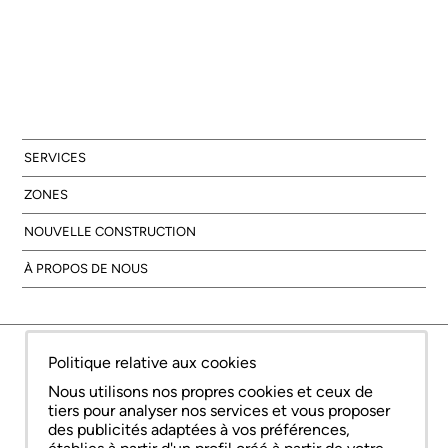
SERVICES
ZONES
NOUVELLE CONSTRUCTION
À PROPOS DE NOUS
© Copyright Bcn Advisors 2026
Politique relative aux cookies
aiCat 2736
Avis juridique
Politique relative aux cookies
Politique de confidentialité
Nous utilisons nos propres cookies et ceux de
tiers pour analyser nos services et vous proposer
des publicités adaptées à vos préférences,