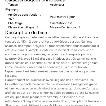
Terrase
Ascenseur
Extras
Année de construction :
Pour mettre à jour
1977
Chauffage
Orientation : est
Classe énergétique : E
Niveau d'émissions : E
Description du bien
Ce magnifique appartement vous offre une magnifique et tranquille
terrasse de 150 m2 pour profiter de l’extérieur pour des réunions
animées, des repas, des jeux ou tout simplement pour se détendre. Il
est situé dans l’Eixample, à côté du Paseo Sant Joan, entouré de
nombreux magasins, services, restaurants et transports publics.
La propriété, avec 86 m2 d’espace intérieur, est très calme, car elle
donne sur une cour orientée à l’est. Il est situé au premier étage d’un
immeuble avec 2 ascenseurs et concierge. La distribution de
l’appartement est très carrée et permet de tirer le meilleur parti de
l’espace.
L’appartement nous accueille avec un grand hall ouvert avec une
bibliothèque moderne encastrée. Le salon-salle à manger est grand
et lumineux, avec un accès direct à la terrasse, qui dispose d’un gazon
artificiel et d’un abri pour ranger les vélos et autres objets. La cuisine
est équipée d’une plaque vitrocéramique à induction, d’un
réfrigérateur Smeg et d’un lave-vaisselle Bosch, d’un plan de travail en
Silestone gris et d’éléments laqués blancs. Il y a également une