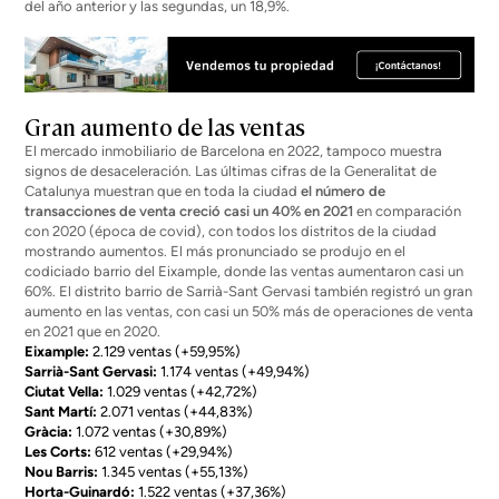
del año anterior y las segundas, un 18,9%.
Gran aumento de las ventas
El mercado inmobiliario de Barcelona en 2022, tampoco muestra
signos de desaceleración. Las últimas cifras de la Generalitat de
Catalunya muestran que en toda la ciudad
el número de
transacciones de venta creció casi un 40% en 2021
en comparación
con 2020 (época de covid), con todos los distritos de la ciudad
mostrando aumentos. El más pronunciado se produjo en el
codiciado barrio del Eixample, donde las ventas aumentaron casi un
60%. El distrito barrio de Sarrià-Sant Gervasi también registró un gran
aumento en las ventas, con casi un 50% más de operaciones de venta
en 2021 que en 2020.
Eixample:
2.129 ventas (+59,95%)
Sarrià-Sant Gervasi:
1.174 ventas (+49,94%)
Ciutat Vella:
1.029 ventas (+42,72%)
Sant Martí:
2.071 ventas (+44,83%)
Gràcia:
1.072 ventas (+30,89%)
Les Corts:
612 ventas (+29,94%)
Nou Barris:
1.345 ventas (+55,13%)
Horta-Guinardó:
1.522 ventas (+37,36%)