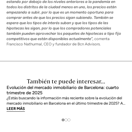
estando por debajo de los niveles anteriores a la pandemia en
todos los distritos de la ciudad menos en uno,
los precios están
empezando a subir, por lo que es un momento oportuno para
comprar antes de que los precios sigan subiendo. También se
espera que los tipos de interés suban y que los tipos de las
hipotecas les sigan,
por lo que los compradores potenciales
también pueden aprovechar los paquetes de hipotecas a tipo fijo
competitivos que están disponibles actualmente”,
comenta
Francisco Nathurmal, CEO y fundador de Bcn Advisors.
También te puede interesar...
Evolución del mercado inmobiliario de Barcelona: cuarto
trimestre de 2025
¿Estás buscando la información más reciente sobre la evolución del
mercado inmobiliario en Barcelona en el último trimestre de 2025? A
continuación, vamos a echar un vistazo a lo que ha sucedido en el
LEER MÁS
mercado inmobiliario de Barcelona de octubre a diciembre de 2025.
El mercado inmobiliario es