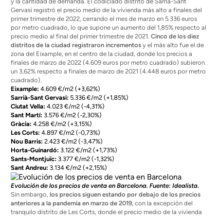
y la cantidad de demanda. El codiciado distrito de Sarrià-Sant
Gervasi registró el precio medio de la vivienda más alto a finales del
primer trimestre de 2022, cerrando el mes de marzo en 5.336 euros
por metro cuadrado, lo que supone un aumento del 1,85% respecto al
precio medio al final del primer trimestre de 2021.
Cinco de los diez
distritos de la ciudad registraron incrementos
y el más alto fue el de
zona del Eixample, en el centro de la ciudad, donde los precios a
finales de marzo de 2022 (4.609 euros por metro cuadrado) subieron
un 3,62% respecto a finales de marzo de 2021 (4.448 euros por metro
cuadrado).
Eixample:
4.609 €/m2 (+3,62%)
Sarrià-Sant Gervasi:
5.336 €/m2 (+1,85%)
Ciutat Vella:
4.023 €/m2 (-4,31%)
Sant Martí:
3.576 €/m2 (-2,30%)
Gràcia:
4.258 €/m2 (+3,15%)
Les Corts:
4.897 €/m2 (-0,73%)
Nou Barris:
2.423 €/m2 (-3,47%)
Horta-Guinardó:
3.122 €/m2 (+1,73%)
Sants-Montjuïc:
3.377 €/m2 (-1,32%)
Sant Andreu:
3.134 €/m2 (+2,15%)
Evolución de los precios de venta en Barcelona. Fuente: Idealista.
Sin embargo,
los precios siguen estando por debajo de los precios
anteriores a la pandemia en marzo de 2019,
con la excepción del
tranquilo distrito de Les Corts, donde el precio medio de la vivienda