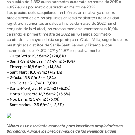
ha subido de 4.852 euros por metro cuadrado en marzo de 2019 a
4.897 euros por metro cuadrado en marzo de 2022.
Los
precios de los alquileres
también están en alza, ya que los
precios medios de los alquileres en los diez distritos de la ciudad
registraron aumentos anuales a finales de marzo de 2022. En el
conjunto de la ciudad, los precios medios aumentaron un 10,9%,
cerrando el primer trimestre de 2022 en 16,1 euros por metro
cuadrado. La mayor subida se produjo en Ciutat Vella, seguido de los
prestigiosos distritos de Sarrià-Sant Gervasi y Eixample, con
incrementos del 24,8%, 10% y 14,8% respectivamente.
– Ciutat Vella: 19,3 €/m2 (+24,8%)
– Sarrià-Sant Gervasi: 17,1 €/m2 (+10%)
– Eixample: 16,9 €/m2 (+14,8%)
– Sant Martí: 16,0 €/m2 (+12,1%)
– Gràcia: 15,8 €/m2 (+11,8%)
– Les Corts: 15 €/m2 (+7,8%)
– Sants-Montjuïc: 14,5 €/m2 (+6,2%)
– Horta-Guinardó 12,7 €/m2 (+3,5%)
– Nou Barris 12,5 €/m2 (+5,1%)
– Sant Andreu 12,5 €/m2 (+2,5%)
“Ahora es un excelente momento para invertir en propiedades en
Barcelona. Aunque los precios medios de las viviendas siguen