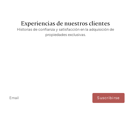
Experiencias de nuestros clientes
Historias de confianza y satisfacción en la adquisición de
propiedades exclusivas.
Newsletter
No te pierdas ninguna novedad: suscríbete a nuestro newsletter y
recibe actualizaciones directas.
Estoy de acuerdo con el tratamiento de mis datos para recibir regularmente newsletters
de Bcn Advisors.