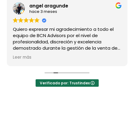
angel aragunde
hace 3 meses
Quiero expresar mi agradecimiento a todo el
equipo de BCN Advisors por el nivel de
profesionalidad, discreción y excelencia
demostrado durante la gestión de la venta de
mi vivienda.
Leer más
En especial a Alejandro, por su dedicación
impecable, su capacidad de seguimiento y su
sensibilidad para entender una operación de
Verificado por: Trustindex
estas características; a Raúl, por su dirección
comercial y profesionalidad ; y, muy
especialmente, a Francisco, con quien me une
una relación de confianza de más de 20 años y
cuya trayectoria, criterio y conocimiento del
sector considero absolutamente diferenciales.
En el segmento inmobiliario de alto nivel no solo