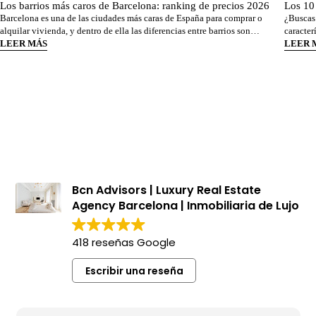
Los barrios más caros de Barcelona: ranking de precios 2026
Los 10
Barcelona es una de las ciudades más caras de España para comprar o
¿Buscas
alquilar vivienda, y dentro de ella las diferencias entre barrios son
caracter
enormes. El precio medio de la ciudad se sitúa en torno a los 5.269 €/m² a
LEER MÁS
una de l
LEER 
junio de 2026, pero los barrios más exclusivos duplican o casi triplican
desde BC
esa cifra. Si
en vent
Bcn Advisors | Luxury Real Estate
Agency Barcelona | Inmobiliaria de Lujo
418 reseñas Google
Escribir una reseña