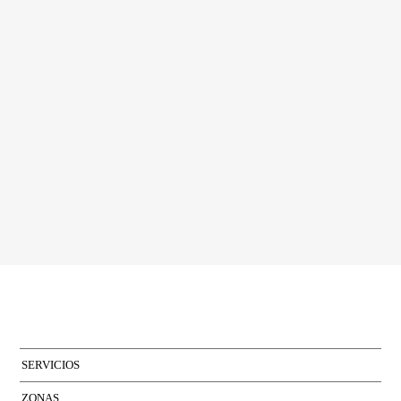
Acepto las condiciones de la
política de privacidad
de Bcn Advisors
SERVICIOS
ZONAS