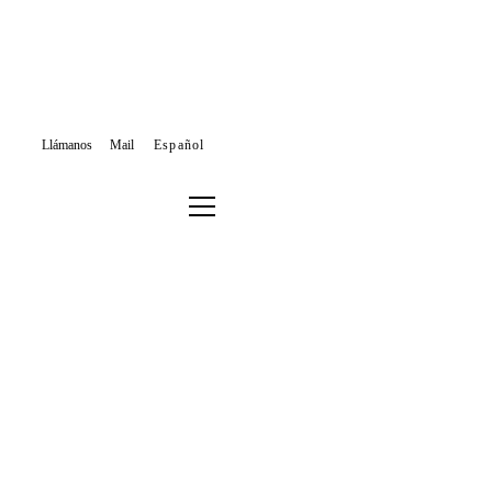
Llámanos
Mail
HOME
Español
BLOG
GENERAL
BARCELONA, SMART CITY
2 MAY, 2019
General
¿Qué es una Smart City o Ciudad Inteligente?