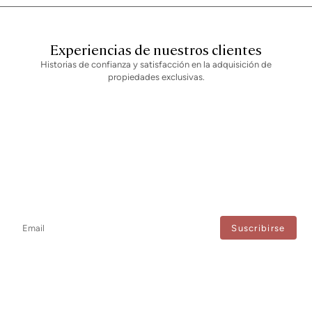
de registro AICAT 2736, conforme a la normativa vigente. Los honorarios de
intermediación inmobiliaria serán asumidos por la parte vendedora, según
el encargo suscrito.
Experiencias de nuestros clientes
Historias de confianza y satisfacción en la adquisición de
propiedades exclusivas.
Newsletter
No te pierdas ninguna novedad: suscríbete a nuestro newsletter y
recibe actualizaciones directas.
Estoy de acuerdo con el tratamiento de mis datos para recibir regularmente newsletters
de Bcn Advisors.