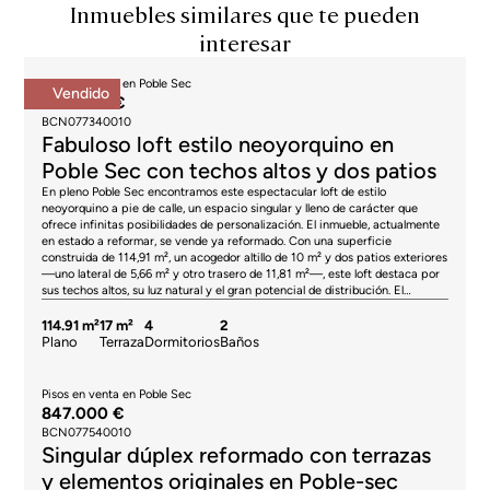
Inmuebles similares que te pueden
interesar
Lofts en venta en Poble Sec
Vendido
580.000 €
BCN077340010
Fabuloso loft estilo neoyorquino en
Poble Sec con techos altos y dos patios
En pleno Poble Sec encontramos este espectacular loft de estilo
neoyorquino a pie de calle, un espacio singular y lleno de carácter que
ofrece infinitas posibilidades de personalización. El inmueble, actualmente
en estado a reformar, se vende ya reformado. Con una superficie
construida de 114,91 m², un acogedor altillo de 10 m² y dos patios exteriores
—uno lateral de 5,66 m² y otro trasero de 11,81 m²—, este loft destaca por
sus techos altos, su luz natural y el gran potencial de distribución. El
proyecto contempla la posibilidad de crear entre tres y cuatro dormitorios
junto con dos baños completos, adaptándose perfectamente a las
114.91 m²
17 m²
4
2
necesidades de quien busque un hogar único. Además, cuenta con cédula
Plano
Terraza
Dormitorios
Baños
de habitabilidad vigente, ya que la parte trasera está destinada a vivienda
mientras que la parte delantera conserva uso de comercio, aportando aún
más versatilidad al espacio. Se trata de una oportunidad muy especial en
Pisos en venta en Poble Sec
Poble Sec, donde resulta cada vez más difícil encontrar inmuebles con
847.000 €
cédula de habitabilidad y un potencial de reforma tan atractivo. Ideal para
BCN077540010
quienes sueñan con vivir en un loft singular, con esencia industrial y la
Singular dúplex reformado con terrazas
posibilidad de convertirlo en una pieza exclusiva en el corazón de
Barcelona. * Las imágenes corresponden a la propuesta de reforma. * El
y elementos originales en Poble-sec
precio indicado no incluye impuestos (ITP en viviendas de segunda mano o