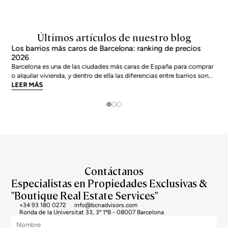
Últimos artículos de nuestro blog
Los barrios más caros de Barcelona: ranking de precios
2026
Barcelona es una de las ciudades más caras de España para comprar
o alquilar vivienda, y dentro de ella las diferencias entre barrios son
enormes. El precio medio de la ciudad se sitúa en torno a los 5.269
LEER MÁS
€/m² a junio de 2026, pero los barrios más exclusivos duplican o casi
triplican esa cifra. Si
Contáctanos
Especialistas en Propiedades Exclusivas &
"Boutique Real Estate Services"
+34 93 180 0272
info@bcnadvisors.com
Ronda de la Universitat 33, 3º 1ªB - 08007 Barcelona