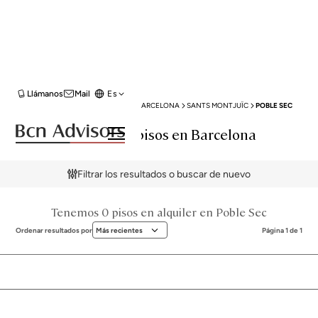
Llámanos
Mail
Es
BCN ADVISORS
ALQUILER PISOS
BARCELONA
SANTS MONTJUÏC
POBLE SEC
Alquiler de pisos en Barcelona
Filtrar los resultados o buscar de nuevo
Tenemos 0 pisos en alquiler en Poble Sec
Ordenar resultados por
Más recientes
Página 1 de 1