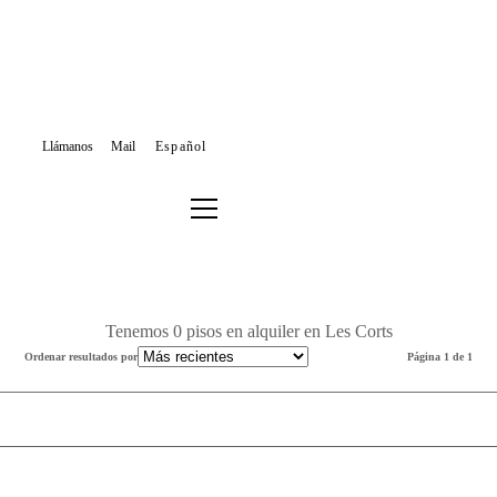
Llámanos
Mail
Español
ALQUILER PISOS
BARCELONA
LES CORTS
Filtrar los resultados o buscar de nuevo
Tenemos 0 pisos en alquiler en Les Corts
Ordenar resultados por
Página 1 de 1