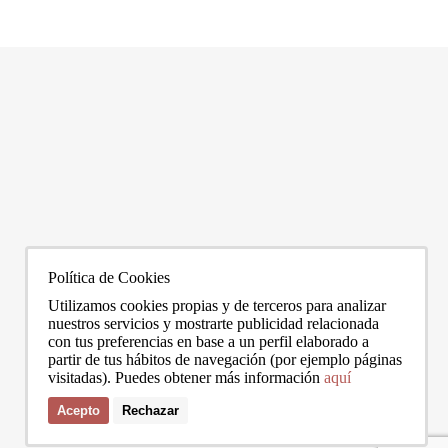
Barcelona es una de las ciudades más caras de España para comprar o
¿Estás p
alquilar vivienda, y dentro de ella las diferencias entre barrios son
inmobili
enormes. El precio medio de la ciudad se sitúa en torno a los 5.269 €/m² a
LEER MÁS
puedas v
LEER 
junio de 2026, pero los barrios más exclusivos duplican o casi triplican
todas aq
esa cifra. Si
vivir se
0272
info@bcnadvisors.com
Universitat 33, 3º 1ªB - 08007 Barcelona
Política de Cookies
Utilizamos cookies propias y de terceros para analizar
nuestros servicios y mostrarte publicidad relacionada
con tus preferencias en base a un perfil elaborado a
partir de tus hábitos de navegación (por ejemplo páginas
visitadas). Puedes obtener más información
aquí
Acepto
Rechazar