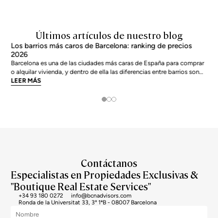
Últimos artículos de nuestro blog
Los barrios más caros de Barcelona: ranking de precios
2026
Barcelona es una de las ciudades más caras de España para comprar
o alquilar vivienda, y dentro de ella las diferencias entre barrios son
enormes. El precio medio de la ciudad se sitúa en torno a los 5.269
LEER MÁS
€/m² a junio de 2026, pero los barrios más exclusivos duplican o casi
triplican esa cifra. Si
Contáctanos
Especialistas en Propiedades Exclusivas &
"Boutique Real Estate Services"
+34 93 180 0272
info@bcnadvisors.com
Ronda de la Universitat 33, 3º 1ªB - 08007 Barcelona