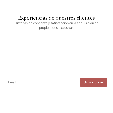
Experiencias de nuestros clientes
Historias de confianza y satisfacción en la adquisición de
propiedades exclusivas.
Newsletter
No te pierdas ninguna novedad: suscríbete a nuestro newsletter y
recibe actualizaciones directas.
Estoy de acuerdo con el tratamiento de mis datos para recibir regularmente newsletters
de Bcn Advisors.