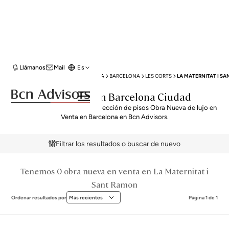
Llámanos
Mail
Es
BCN ADVISORS
VENTA OBRA NUEVA
BARCELONA
LES CORTS
LA MATERNITAT I S
Obra Nueva en Barcelona Ciudad
Descubre nuestra exclusiva selección de pisos Obra Nueva de lujo en
Venta en Barcelona en Bcn Advisors.
Filtrar los resultados o buscar de nuevo
Tenemos 0 obra nueva en venta en La Maternitat i
Sant Ramon
Ordenar resultados por
Más recientes
Página 1 de 1