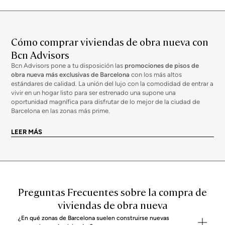
Cómo comprar viviendas de obra nueva con
Bcn Advisors
Bcn Advisors pone a tu disposición las
promociones de pisos de
obra nueva más exclusivas de Barcelona
con los más altos
estándares de calidad. La unión del lujo con la comodidad de entrar a
vivir en un hogar listo para ser estrenado una supone una
oportunidad magnífica para disfrutar de lo mejor de la ciudad de
Barcelona en las zonas más prime.
Ventajas de estrenar una casa o piso de obra
nueva en Barcelona
LEER MÁS
Estrenar una vivienda nueva siempre es garantía de
calidad adaptada
a los tiempos actuales
. Por ejemplo, la distribución tiende a ser cada
vez más abierta, con
amplias estancias
que aprovechen más la luz
natural. También se han incorporado nuevos elementos como los
sistemas de domótica hacen que la casa también sea una “smart
Preguntas Frecuentes sobre la compra de
house” y podamos controlar ciertas funciones mediante nuestro
teléfono móvil o incluso con órdenes de voz.
viviendas de obra nueva
Los inmuebles de primera edificación presentan
excelentes calidades
y suelen tener más zonas comunes
(garaje o trastero, entre otras
¿En qué zonas de Barcelona suelen construirse nuevas