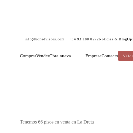
info@bcnadvisors.com
+34 93 180 0272
Noticias & Blog
Op
Comprar
Vender
Obra nueva
Empresa
Contacto
Valo
DVISORS
VENTA PISOS
BARCELONA
EIXAMPLE
LA DRETA
Tenemos 66 pisos en venta en La Dreta