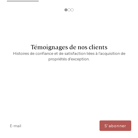
votre meilleure option. Nous allons passer en revue, point par point,
toutes les caractéristiques qui nous
Témoignages de nos clients
Histoires de confiance et de satisfaction liées à l’acquisition de
propriétés d’exception.
Newsletter
Ne manquez aucune information : abonnez-vous à notre newsletter
et recevez les mises à jour directement.
J'accepte le traitement de mes données afin de recevoir régulièrement les newsletters de
Bcn Advisors.