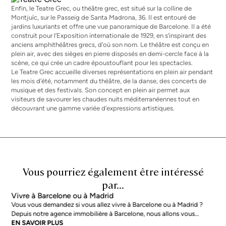
Enfin, le Teatre Grec, ou théâtre grec, est situé sur la colline de
Montjuïc, sur le Passeig de Santa Madrona, 36. Il est entouré de
jardins luxuriants et offre une vue panoramique de Barcelone. Il a été
construit pour l’Exposition internationale de 1929, en s’inspirant des
anciens amphithéâtres grecs, d’où son nom. Le théâtre est conçu en
plein air, avec des sièges en pierre disposés en demi-cercle face à la
scène, ce qui crée un cadre époustouflant pour les spectacles.
Le Teatre Grec accueille diverses représentations en plein air pendant
les mois d’été, notamment du théâtre, de la danse, des concerts de
musique et des festivals. Son concept en plein air permet aux
visiteurs de savourer les chaudes nuits méditerranéennes tout en
découvrant une gamme variée d’expressions artistiques.
Vous pourriez également être intéressé
par...
Vivre à Barcelone ou à Madrid
Vous vous demandez si vous allez vivre à Barcelone ou à Madrid ?
Depuis notre agence immobilière à Barcelone, nous allons vous
donner quelques conseils pour que vous puissiez évaluer quelle est
EN SAVOIR PLUS