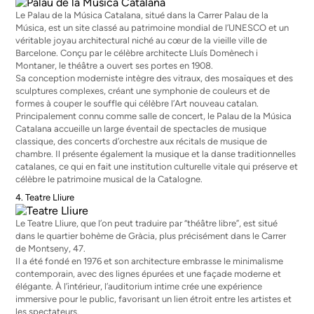
Le Palau de la Música Catalana, situé dans la Carrer Palau de la
Música, est un site classé au patrimoine mondial de l’UNESCO et un
véritable joyau architectural niché au cœur de la vieille ville de
Barcelone. Conçu par le célèbre architecte Lluís Domènech i
Montaner, le théâtre a ouvert ses portes en 1908.
Sa conception moderniste intègre des vitraux, des mosaïques et des
sculptures complexes, créant une symphonie de couleurs et de
formes à couper le souffle qui célèbre l’Art nouveau catalan.
Principalement connu comme salle de concert, le Palau de la Música
Catalana accueille un large éventail de spectacles de musique
classique, des concerts d’orchestre aux récitals de musique de
chambre. Il présente également la musique et la danse traditionnelles
catalanes, ce qui en fait une institution culturelle vitale qui préserve et
célèbre le patrimoine musical de la Catalogne.
4. Teatre Lliure
Le Teatre Lliure, que l’on peut traduire par “théâtre libre”, est situé
dans le quartier bohème de Gràcia, plus précisément dans le Carrer
de Montseny, 47.
Il a été fondé en 1976 et son architecture embrasse le minimalisme
contemporain, avec des lignes épurées et une façade moderne et
élégante. À l’intérieur, l’auditorium intime crée une expérience
immersive pour le public, favorisant un lien étroit entre les artistes et
les spectateurs.