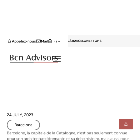
HOME
BLOG
BARCELONA
THÉÂTRES À BARCELONE : TOP 6
Appelez-nous
Mail
Fr
Théâtres à Barcelone : TOP 6
24 JULY, 2023
Barcelona
Barcelone, la capitale de la Catalogne, n’est pas seulement connue
pour son architecture étonnante et sa riche histoire, mais aussi pour