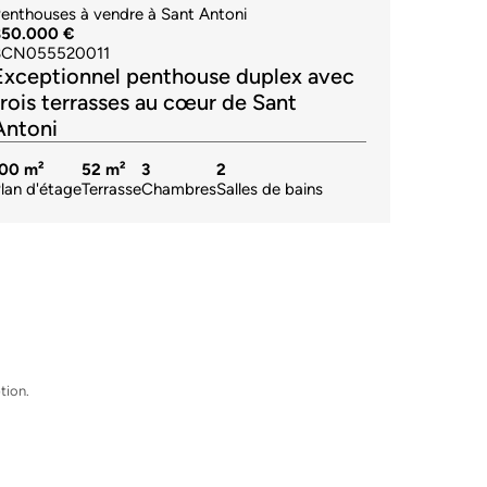
enthouses à vendre à Sant Antoni
850.000 €
BCN055520011
Exceptionnel penthouse duplex avec
trois terrasses au cœur de Sant
Antoni
100 m²
52 m²
3
2
lan d'étage
Terrasse
Chambres
Salles de bains
tion.