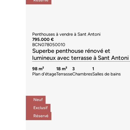
Réservé
Penthouses à vendre à Sant Antoni
795.000 €
BCN078050010
Superbe penthouse rénové et
lumineux avec terrasse à Sant Antoni
98 m²
18 m²
3
1
Plan d'étage
Terrasse
Chambres
Salles de bains
Neuf
Exclusif
Réservé