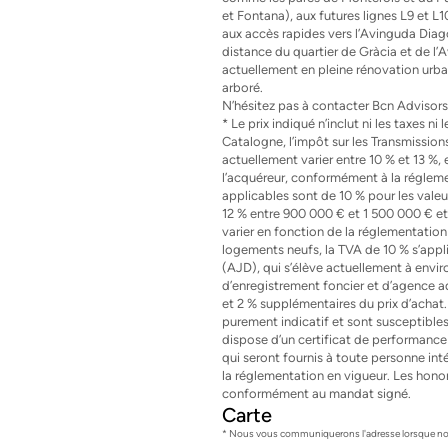
et Fontana), aux futures lignes L9 et L10
aux accès rapides vers l’Avinguda Diago
distance du quartier de Gràcia et de l’
actuellement en pleine rénovation urb
arboré.
N’hésitez pas à contacter Bcn Advisors
* Le prix indiqué n’inclut ni les taxes n
Catalogne, l’impôt sur les Transmission
actuellement varier entre 10 % et 13 %, 
l’acquéreur, conformément à la réglemen
applicables sont de 10 % pour les vale
12 % entre 900 000 € et 1 500 000 € et
varier en fonction de la réglementation 
logements neufs, la TVA de 10 % s’appl
(AJD), qui s’élève actuellement à environ
d’enregistrement foncier et d’agence adm
et 2 % supplémentaires du prix d’achat.
purement indicatif et sont susceptibles
dispose d’un certificat de performance é
qui seront fournis à toute personne i
la réglementation en vigueur. Les honor
conformément au mandat signé.
Carte
* Nous vous communiquerons l'adresse lorsque nou