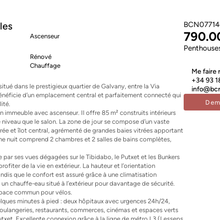
les
BCN07714
790.0
Ascenseur
Penthouses
Rénové
Chauffage
Me faire 
+34 93 1
tué dans le prestigieux quartier de Galvany, entre la Via
info@bcn
bénéficie d’un emplacement central et parfaitement connecté qui
Dem
ité.
n immeuble avec ascenseur. Il offre 85 m² construits intérieurs
 niveau que le salon. La zone de jour se compose d’un vaste
rée et îlot central, agrémenté de grandes baies vitrées apportant
ne nuit comprend 2 chambres et 2 salles de bains complètes,
e par ses vues dégagées sur le Tibidabo, le Putxet et les Bunkers
ofiter de la vie en extérieur. La hauteur et l’orientation
ndis que le confort est assuré grâce à une climatisation
un chauffe-eau situé à l’extérieur pour davantage de sécurité.
space commun pour vélos.
uelques minutes à pied : deux hôpitaux avec urgences 24h/24,
boulangeries, restaurants, commerces, cinémas et espaces verts
xet. Excellente connexion grâce à la ligne de métro L3 (Lesseps