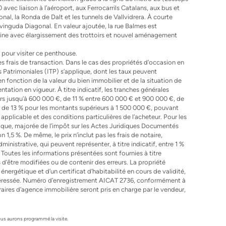
 avec liaison à l’aéroport, aux Ferrocarrils Catalans, aux bus et
nal, la Ronda de Dalt et les tunnels de Vallvidrera. À courte
Avinguda Diagonal. En valeur ajoutée, la rue Balmes est
aine avec élargissement des trottoirs et nouvel aménagement
 pour visiter ce penthouse.
i les frais de transaction. Dans le cas des propriétés d’occasion en
s Patrimoniales (ITP) s’applique, dont les taux peuvent
en fonction de la valeur du bien immobilier et de la situation de
tation en vigueur. À titre indicatif, les tranches générales
urs jusqu’à 600 000 €, de 11 % entre 600 000 € et 900 000 €, de
 de 13 % pour les montants supérieurs à 1 500 000 €, pouvant
applicable et des conditions particulières de l’acheteur. Pour les
ique, majorée de l’impôt sur les Actes Juridiques Documentés
 1,5 %. De même, le prix n’inclut pas les frais de notaire,
inistrative, qui peuvent représenter, à titre indicatif, entre 1 %
 Toutes les informations présentées sont fournies à titre
 d’être modifiées ou de contenir des erreurs. La propriété
nergétique et d’un certificat d’habitabilité en cours de validité,
ntéressée. Numéro d’enregistrement AICAT 2736, conformément à
aires d’agence immobilière seront pris en charge par le vendeur,
s aurons programmé la visite.