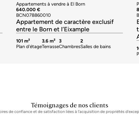
Appartements à vendre à El Born
P
640.000 €
BCN078860010
Appartement de caractère exclusif
entre le Born et l’Eixample
101 m²
3.6 m²
3
2
Plan d'étage
Terrasse
Chambres
Salles de bains
P
Témoignages de nos clients
oires de confiance et de satisfaction liées à l’acquisition de propriétés d’excep