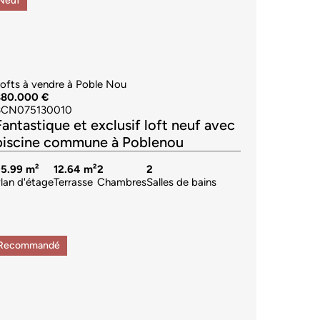
Neuf
ofts à vendre à Poble Nou
880.000 €
BCN075130010
Fantastique et exclusif loft neuf avec
piscine commune à Poblenou
95.99 m²
12.64 m²
2
2
lan d'étage
Terrasse
Chambres
Salles de bains
Recommandé