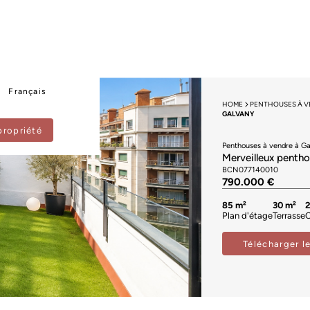
Français
HOME
PENTHOUSES À 
GALVANY
propriété
Penthouses à vendre à G
Merveilleux pentho
BCN077140010
790.000 €
85 m²
30 m²
Plan d'étage
Terrasse
Télécharger l