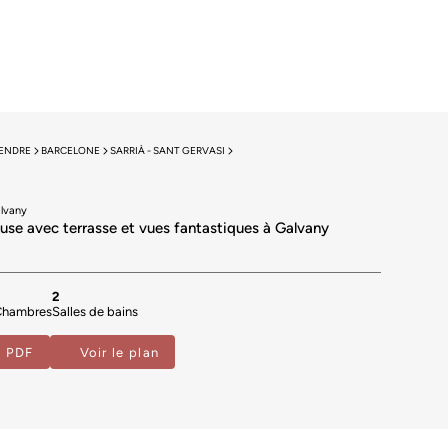
VENDRE
BARCELONE
SARRIÀ - SANT GERVASI
alvany
use avec terrasse et vues fantastiques à Galvany
2
2
Chambres
Salles de bains
e PDF
Voir le plan