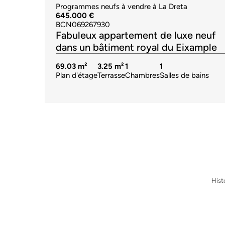
Programmes neufs à vendre à La Dreta
645.000 €
BCN069267930
Fabuleux appartement de luxe neuf
dans un bâtiment royal du Eixample
69.03 m²
3.25 m²
1
1
Plan d'étage
Terrasse
Chambres
Salles de bains
Hist