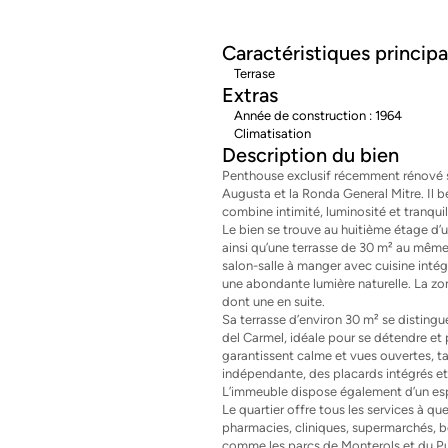
Caractéristiques principa
Terrase
Extras
Année de construction : 1964
Climatisation
Description du bien
Penthouse exclusif récemment rénové si
Augusta et la Ronda General Mitre. Il 
combine intimité, luminosité et tranquill
Le bien se trouve au huitième étage d’u
ainsi qu’une terrasse de 30 m² au même
salon-salle à manger avec cuisine intég
une abondante lumière naturelle. La zo
dont une en suite.
Sa terrasse d’environ 30 m² se distingu
del Carmel, idéale pour se détendre et pr
garantissent calme et vues ouvertes, ta
indépendante, des placards intégrés et 
L’immeuble dispose également d’un e
Le quartier offre tous les services à q
pharmacies, cliniques, supermarchés, 
comme les parcs de Monterols et du Put