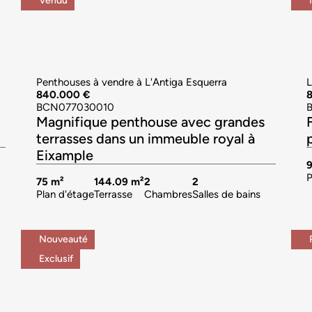
Vendu
Penthouses à vendre à L'Antiga Esquerra
L
840.000 €
BCN077030010
Magnifique penthouse avec grandes
terrasses dans un immeuble royal à
Eixample
P
75 m²
144.09 m²
2
2
Plan d'étage
Terrasse
Chambres
Salles de bains
Nouveauté
Exclusif