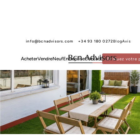
info@bcnadvisors.com
+34 93 180 0272
Blog
Avis
Acheter
Vendre
Neuf
Entreprise
Contact
Évaluez votre 