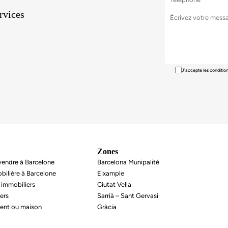
ervices
J'accepte les conditio
Zones
endre à Barcelone
Barcelona Munipalité
bilière à Barcelone
Eixample
 immobiliers
Ciutat Vella
ers
Sarrià – Sant Gervasi
ent ou maison
Gràcia