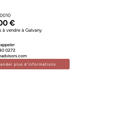
0010
00 €
 à vendre à Galvany
rappeler
80 0272
advisors.com
ander plus d'informations