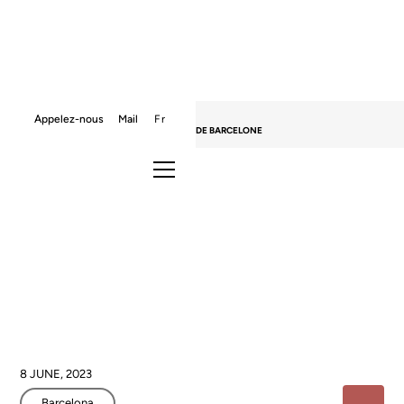
HOME
BLOG
BARCELONA
Appelez-nous
Mail
Fr
LES 5 MEILLEURS LOTISSEMENTS PRIVÉS DE BARCELONE
Les 5 meilleurs lotissements
privés de Barcelone
8 JUNE, 2023
Barcelona