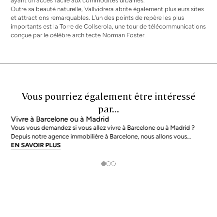
ayant un accès facile aux commodités urbaines.
Outre sa beauté naturelle, Vallvidrera abrite également plusieurs sites
et attractions remarquables. L’un des points de repère les plus
importants est la Torre de Collserola, une tour de télécommunications
conçue par le célèbre architecte Norman Foster.
Vous pourriez également être intéressé
par...
Vivre à Barcelone ou à Madrid
Vous vous demandez si vous allez vivre à Barcelone ou à Madrid ?
Depuis notre agence immobilière à Barcelone, nous allons vous
donner quelques conseils pour que vous puissiez évaluer quelle est
EN SAVOIR PLUS
votre meilleure option. Nous allons passer en revue, point par point,
toutes les caractéristiques qui nous