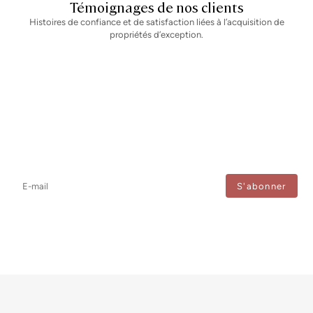
Témoignages de nos clients
Histoires de confiance et de satisfaction liées à l’acquisition de
propriétés d’exception.
Newsletter
Ne manquez aucune information : abonnez-vous à notre newsletter
et recevez les mises à jour directement.
J'accepte le traitement de mes données afin de recevoir régulièrement les newsletters de
Bcn Advisors.