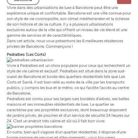
Vivre dans des urbanisations de luxe à Barcelone peut être une
expérience unique et confortable. Barcelone est une ville connue pour
son style de vie cosmopolite, son climat méditerranéen et la richesse
de son histoire et de sa culture. Il y a plusieurs urbanisations
exclusives autour de la ville qui offrent un niveau de vie élevé et une
gamme de services et de caractéristiques.
Dans cet article, nous vous présentons les 6 meilleures résidences
privées de Barcelone. Commençons !
Pedralbes
(Les Corts)
Vivre à Pedralbes est un choix populaire pour ceux qui recherchent un
style de vie calme et exclusif. Pedralbes est situé dans la zone sud-
ouest de Barcelone et borde des quartiers résidentiels tels que Les
Corts et Sarrià. Il est bien relié au reste de la ville par les transports
publics, y compris les bus et le métro, ce qui facilite l’accès au centre
de Barcelone.
Pedralbes est connu pour ses larges rues bordées d’arbres, ses belles
maisons et ses immeubles résidentiels de luxe. Le quartier se
caractérise par ses propriétés exclusives, dont beaucoup disposent
de jardins privés, de piscines et d’un service de sécurité 24 heures sur
24. C’est un endroit très calme et sûr où il fait bon vivre.
En outre, bien qu’il s’agisse d’un quartier résidentiel, il dispose d’une
bonne gamme de services et d’équipements : vous trouverez