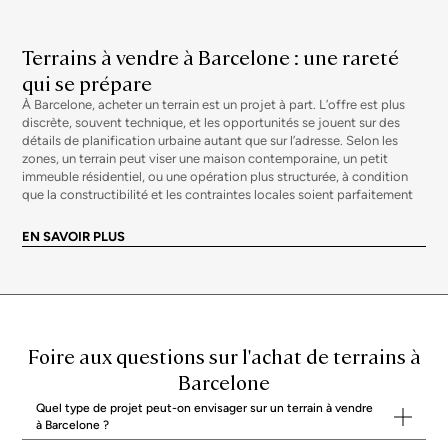
Terrains à vendre à Barcelone : une rareté
qui se prépare
À Barcelone, acheter un terrain est un projet à part. L’offre est plus
discrète, souvent technique, et les opportunités se jouent sur des
détails de planification urbaine autant que sur l’adresse. Selon les
zones, un terrain peut viser une maison contemporaine, un petit
immeuble résidentiel, ou une opération plus structurée, à condition
que la constructibilité et les contraintes locales soient parfaitement
comprises. Si votre recherche porte plutôt sur un bien déjà bâti, vous
pouvez aussi consulter nos
maisons à vendre à Barcelone
.
EN SAVOIR PLUS
Ce qui différencie un terrain « intéressant »
d’un terrain risqué
Deux parcelles voisines peuvent raconter deux histoires très
différentes. En pratique, la valeur d’un terrain dépend moins de sa
surface que de la faisabilité réelle du projet. Avant de vous engager, il
Foire aux questions sur l'achat de terrains à
est utile de clarifier l’objectif (résidence principale, pied-à-terre,
investissement patrimonial) et le niveau de flexibilité sur
Barcelone
l’architecture, les délais et le budget de travaux.
La constructibilité
: règles d’urbanisme, gabarit, retraits, alignements,
Quel type de projet peut-on envisager sur un terrain à vendre
hauteur, stationnement.
à Barcelone ?
Les servitudes et contraintes
: accès, vues protégées, mitoyenneté,