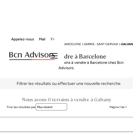
Appelez-nous
Mail
Fr
BCN ADVISORS
TERRAINS À VENDRE
BARCELONE
SARRIÀ - SANT GERVASI
GALVAN
Terrains à vendre à Barcelone
Explorez notre sélection de terrains à vendre à Barcelone chez Bcn
Advisors.
Filtrer les résultats ou effectuer une nouvelle recherche
Nous avons 0 terrains à vendre à Galvany
Trier les résultats par
Plus récent
Página 1 de 1