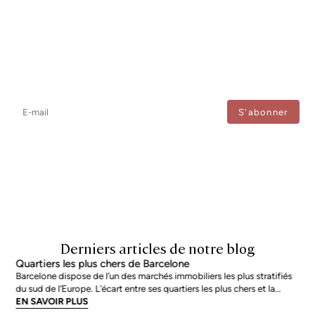
Newsletter
Ne manquez aucune information : abonnez-vous à notre newsletter
et recevez les mises à jour directement.
J'accepte le traitement de mes données afin de recevoir régulièrement les newsletters de
Bcn Advisors.
Derniers articles de notre blog
Quartiers les plus chers de Barcelone
Barcelone dispose de l’un des marchés immobiliers les plus stratifiés
du sud de l’Europe. L’écart entre ses quartiers les plus chers et la
moyenne de la ville n’est pas marginal : en juin 2026, les adresses les
EN SAVOIR PLUS
plus prisées s’échangent à près du double de la moyenne urb