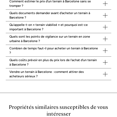
Comment estimer le prix d’un terrain à Barcelone sans se
réseaux, éventuelles obligations techniques.
tromper ?
La réalité du voisinage
: nuisances, vis-à-vis, orientation, cohérence
du futur bâti avec l’environnement.
Quels documents demander avant d’acheter un terrain à
Acheter un terrain à Barcelone : points de
Barcelone ?
contrôle essentiels
Qu’appelle-t-on « terrain viabilisé » et pourquoi est-ce
important à Barcelone ?
Un terrain se compare comme un dossier. L’emplacement compte,
bien sûr, mais la qualité du dossier compte davantage. Notre
Quels sont les points de vigilance sur un terrain en zone
approche consiste à sécuriser la décision en amont, avec une lecture
urbaine à Barcelone ?
rigoureuse des documents, une vérification des possibilités et des
Combien de temps faut-il pour acheter un terrain à Barcelone
limites, et une coordination avec les interlocuteurs utiles (architecte,
?
urbaniste, notaire, etc.). Pour certains projets, il peut être pertinent
d’élargir la réflexion à un produit fini, par exemple un
programme neuf
Quels coûts prévoir en plus du prix lors de l’achat d’un terrain
à Barcelone
, lorsque la recherche privilégie la lisibilité du calendrier et
à Barcelone ?
des prestations.
Vendre un terrain à Barcelone : comment attirer des
Documents et vérifications à privilégier
acheteurs sérieux ?
avant toute offre
Sans entrer dans des considérations trop juridiques ici, quelques
vérifications reviennent systématiquement. Elles permettent d’éviter
les mauvaises surprises et de comparer objectivement plusieurs
options.
Cadastre et titres
: cohérence entre la réalité du terrain et les
Propriétés similaires susceptibles de vous
documents, limites, accès.
intéresser
Urbanisme
: usage autorisé, conditions de construction, éventuelles