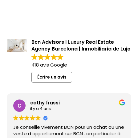
dans un bâtiment de luxe à Eixample
87.31 m²
2
2
Plan d'étage
Chambres
Salles de bains
Bcn Advisors | Luxury Real Estate
Agency Barcelona | Inmobiliaria de Lujo
418 avis Google
Écrire un avis
cathy frassi
il y a 4 ans
Je conseille vivement BCN pour un achat ou une
vente d appartement sur BCN . en particulier à