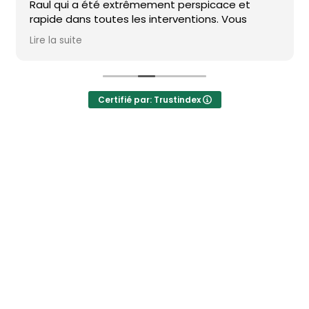
Raul qui a été extrêmement perspicace et
rapide dans toutes les interventions. Vous
pouvez vous y rendre les yeux fermés... pour
Lire la suite
achat ou vente sur BCN . Bravo
Certifié par: Trustindex
Newsletter
Ne manquez aucune information : abonnez-vous à notre newsletter et
recevez les mises à jour directement.
J'accepte le traitement de mes données afin de recevoir régulièrement les newsletters de Bcn
Advisors.