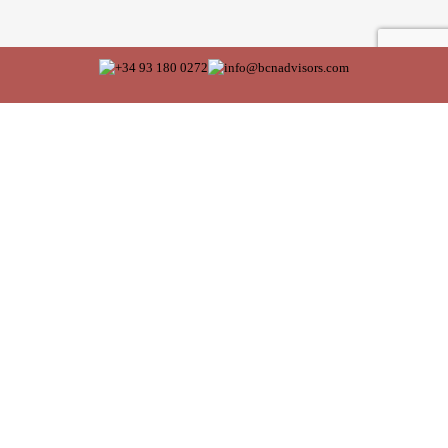
J'accepte les conditions de la
politique de confidentialité
de Bcn Advisors
SERVICES
ZONES