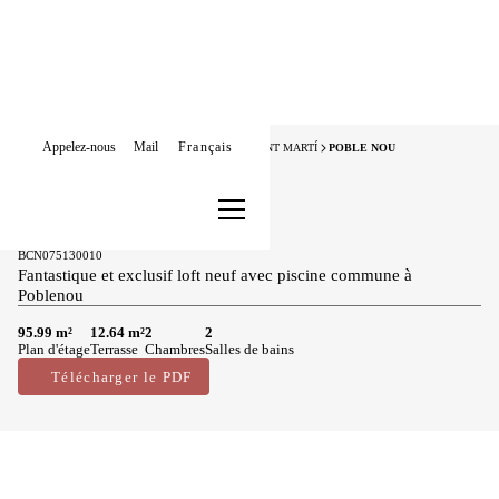
Appelez-nous
Mail
Français
HOME
LOFTS À VENDRE
BARCELONE
SANT MARTÍ
POBLE NOU
Neuf
Lofts à vendre à Poble Nou
880.000 €
BCN075130010
Fantastique et exclusif loft neuf avec piscine commune à
Poblenou
95.99 m²
12.64 m²
2
2
Plan d'étage
Terrasse
Chambres
Salles de bains
Télécharger le PDF
Caractéristiques principales