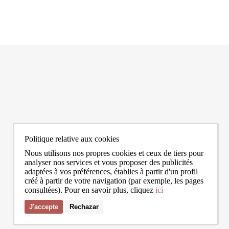
0272
info@bcnadvisors.com
Universitat 33, 3º 1ªB - 08007 Barcelona
Politique relative aux cookies
Nous utilisons nos propres cookies et ceux de tiers pour
analyser nos services et vous proposer des publicités
adaptées à vos préférences, établies à partir d'un profil
créé à partir de votre navigation (par exemple, les pages
consultées). Pour en savoir plus, cliquez
ici
J'accepte
Rechazar