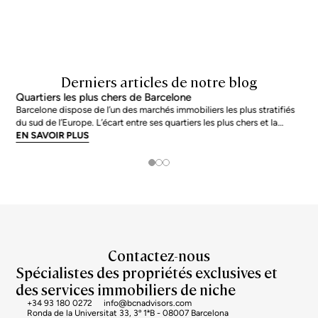
Derniers articles de notre blog
Quartiers les plus chers de Barcelone
Barcelone dispose de l’un des marchés immobiliers les plus stratifiés
du sud de l’Europe. L’écart entre ses quartiers les plus chers et la
moyenne de la ville n’est pas marginal : en juin 2026, les adresses les
EN SAVOIR PLUS
plus prisées s’échangent à près du double de la moyenne urb
Contactez-nous
Spécialistes des propriétés exclusives et
des services immobiliers de niche
+34 93 180 0272
info@bcnadvisors.com
Ronda de la Universitat 33, 3º 1ªB - 08007 Barcelona