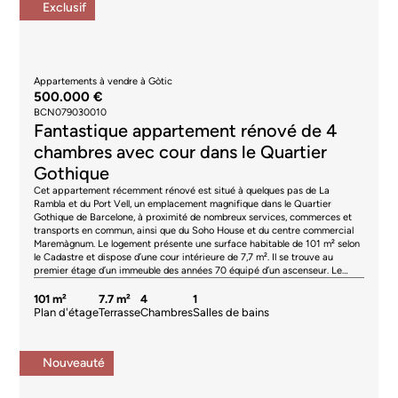
Exclusif
Appartements à vendre à Gòtic
500.000 €
BCN079030010
Fantastique appartement rénové de 4
chambres avec cour dans le Quartier
Gothique
Cet appartement récemment rénové est situé à quelques pas de La
Rambla et du Port Vell, un emplacement magnifique dans le Quartier
Gothique de Barcelone, à proximité de nombreux services, commerces et
transports en commun, ainsi que du Soho House et du centre commercial
Maremàgnum. Le logement présente une surface habitable de 101 m² selon
le Cadastre et dispose d’une cour intérieure de 7,7 m². Il se trouve au
premier étage d’un immeuble des années 70 équipé d’un ascenseur. Le
salon-salle à manger est spacieux, donne sur la rue et bénéficie d’une
grande baie vitrée laissant entrer la lumière naturelle. La cuisine est
101 m²
7.7 m²
4
1
indépendante pour plus de confort et donne accès à la cour, qui peut servir
Plan d'étage
Terrasse
Chambres
Salles de bains
d’espace buanderie et de rangement. La partie nuit comprend quatre
chambres : deux doubles et deux simples. L’une des chambres doubles
donne sur la rue, tandis que les autres sont intérieures. Enfin, on trouve une
Nouveauté
salle de bains complète et des toilettes. L’appartement est vendu meublé et
équipé d’appareils électroménagers, de placards encastrés, d’un carrelage
imitation bois et d’une climatisation réversible (chaud/froid) de type split