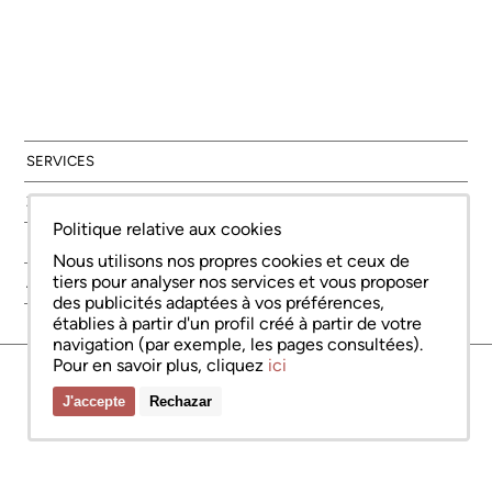
SERVICES
ZONES
Politique relative aux cookies
NOUVELLE CONSTRUCTION
Nous utilisons nos propres cookies et ceux de
tiers pour analyser nos services et vous proposer
À PROPOS DE NOUS
des publicités adaptées à vos préférences,
établies à partir d'un profil créé à partir de votre
navigation (par exemple, les pages consultées).
Pour en savoir plus, cliquez
ici
© Copyright Bcn Advisors 2026
aiCat 2736
Avis juridique
Politique relative aux cookies
Politique de confidentialité
J'accepte
Rechazar