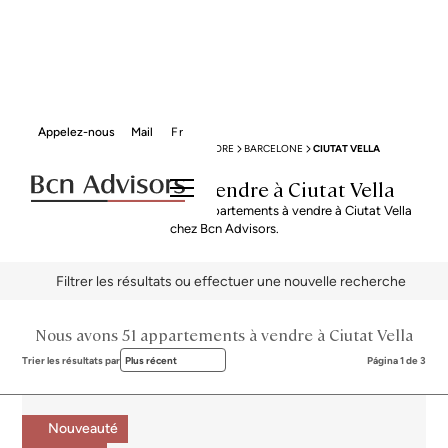
Appelez-nous
Mail
Fr
BCN ADVISORS
APPARTEMENTS À VENDRE
BARCELONE
CIUTAT VELLA
Appartements à vendre à Ciutat Vella
Explorez notre sélection de appartements à vendre à Ciutat Vella
chez Bcn Advisors.
Filtrer les résultats ou effectuer une nouvelle recherche
Nous avons 51 appartements à vendre à Ciutat Vella
Trier les résultats par
Plus récent
Página 1 de 3
Nouveauté