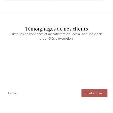
Témoignages de nos clients
Histoires de confiance et de satisfaction liées à l’acquisition de
propriétés d’exception.
Newsletter
Ne manquez aucune information : abonnez-vous à notre newsletter
et recevez les mises à jour directement.
J'accepte le traitement de mes données afin de recevoir régulièrement les newsletters de
Bcn Advisors.