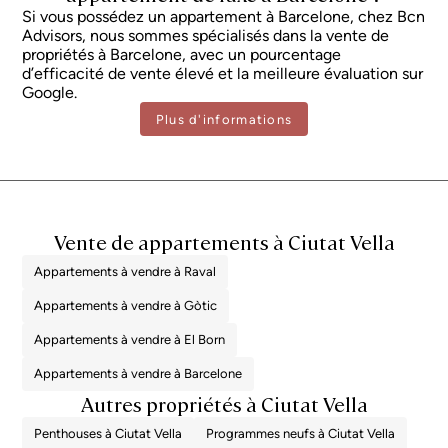
Si vous possédez un appartement à Barcelone, chez Bcn
fonction de la réglementation applicable et des conditions particulières de
l'acheteur. Pour les logements neufs, la TVA de 10 % s'applique, majorée de
Advisors, nous sommes spécialisés dans la vente de
l'impôt sur les Actes Juridiques Documentés (AJD), qui s'élève actuellement
propriétés à Barcelone, avec un pourcentage
à environ 1,5 %. De même, le prix n'inclut pas les frais de notaire,
d’efficacité de vente élevé et la meilleure évaluation sur
d'enregistrement foncier et d'agence administrative, qui peuvent
représenter, à titre indicatif, entre 1 % et 2 % supplémentaires du prix
Google.
d'achat. Toutes les informations présentées sont fournies à titre purement
Plus d'informations
indicatif et sont susceptibles d'être modifiées ou de contenir des erreurs.
La propriété dispose d'un certificat de performance énergétique et d'un
certificat d'habitabilité en cours de validité, qui seront fournis à toute
personne intéressée. Numéro d'enregistrement AICAT 2736, conformément
à la réglementation en vigueur. Les honoraires d'agence immobilière seront
pris en charge par le vendeur, conformément au mandat signé.
Vente de appartements à Ciutat Vella
Appartements à vendre à Raval
Appartements à vendre à Gòtic
Appartements à vendre à El Born
Appartements à vendre à Barcelone
Autres propriétés à Ciutat Vella
Penthouses à Ciutat Vella
Programmes neufs à Ciutat Vella