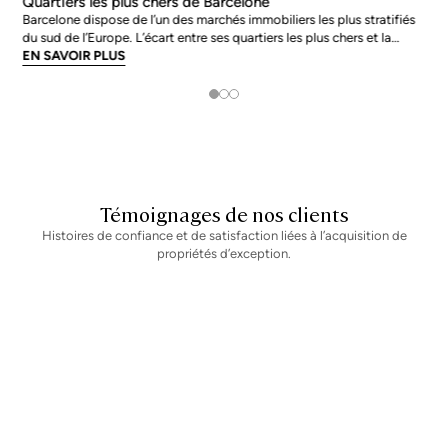
Quartiers les plus chers de Barcelone
Barcelone dispose de l’un des marchés immobiliers les plus stratifiés
du sud de l’Europe. L’écart entre ses quartiers les plus chers et la
moyenne de la ville n’est pas marginal : en juin 2026, les adresses les
EN SAVOIR PLUS
plus prisées s’échangent à près du double de la moyenne urb
Témoignages de nos clients
Histoires de confiance et de satisfaction liées à l’acquisition de
propriétés d’exception.
Newsletter
Ne manquez aucune information : abonnez-vous à notre newsletter
et recevez les mises à jour directement.