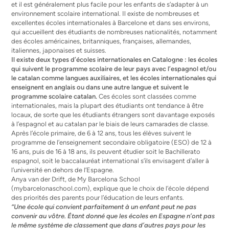
et il est généralement plus facile pour les enfants de s’adapter à un
environnement scolaire international. Il existe de nombreuses et
excellentes écoles internationales à Barcelone et dans ses environs,
qui accueillent des étudiants de nombreuses nationalités, notamment
des écoles américaines, britanniques, françaises, allemandes,
italiennes, japonaises et suisses.
Il existe deux types d’écoles internationales en Catalogne : les écoles
qui suivent le programme scolaire de leur pays avec l’espagnol et/ou
le catalan comme langues auxiliaires, et les écoles internationales qui
enseignent en anglais ou dans une autre langue et suivent le
programme scolaire catalan.
Ces écoles sont classées comme
internationales, mais la plupart des étudiants ont tendance à être
locaux, de sorte que les étudiants étrangers sont davantage exposés
à l’espagnol et au catalan par le biais de leurs camarades de classe.
Après l’école primaire, de 6 à 12 ans, tous les élèves suivent le
programme de l’enseignement secondaire obligatoire (ESO) de 12 à
16 ans, puis de 16 à 18 ans, ils peuvent étudier soit le Bachillerato
espagnol, soit le baccalauréat international s’ils envisagent d’aller à
l’université en dehors de l’Espagne.
Anya van der Drift, de My Barcelona School
(mybarcelonaschool.com), explique que le choix de l’école dépend
des priorités des parents pour l’éducation de leurs enfants.
“Une école qui convient parfaitement à un enfant peut ne pas
convenir au vôtre. Étant donné que les écoles en Espagne n’ont pas
le même système de classement que dans d’autres pays pour les