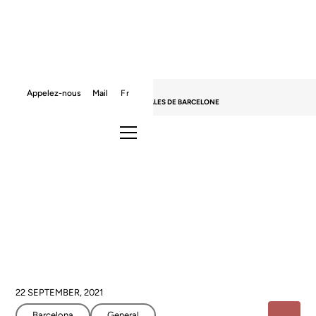
HOME
BLOG
BARCELONA
Appelez-nous
Mail
Fr
LES MEILLEURES ÉCOLES INTERNATIONALES DE BARCELONE
Les meilleures écoles
internationales de Barcelone
22 SEPTEMBER, 2021
Barcelona
General