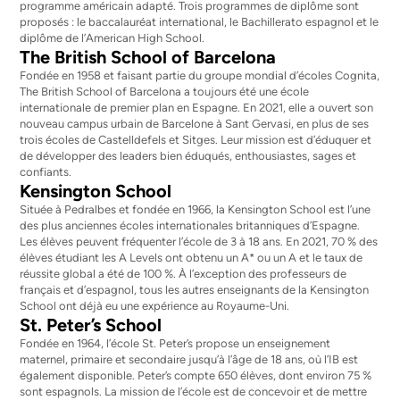
programme américain adapté. Trois programmes de diplôme sont
proposés : le baccalauréat international, le Bachillerato espagnol et le
diplôme de l’American High School.
The British School of Barcelona
Fondée en 1958 et faisant partie du groupe mondial d’écoles Cognita,
The British School of Barcelona a toujours été une école
internationale de premier plan en Espagne. En 2021, elle a ouvert son
nouveau campus urbain de Barcelone à Sant Gervasi, en plus de ses
trois écoles de Castelldefels et Sitges. Leur mission est d’éduquer et
de développer des leaders bien éduqués, enthousiastes, sages et
confiants.
Kensington School
Située à Pedralbes et fondée en 1966, la Kensington School est l’une
des plus anciennes écoles internationales britanniques d’Espagne.
Les élèves peuvent fréquenter l’école de 3 à 18 ans. En 2021, 70 % des
élèves étudiant les A Levels ont obtenu un A* ou un A et le taux de
réussite global a été de 100 %. À l’exception des professeurs de
français et d’espagnol, tous les autres enseignants de la Kensington
School ont déjà eu une expérience au Royaume-Uni.
St. Peter’s School
Fondée en 1964, l’école St. Peter’s propose un enseignement
maternel, primaire et secondaire jusqu’à l’âge de 18 ans, où l’IB est
également disponible. Peter’s compte 650 élèves, dont environ 75 %
sont espagnols. La mission de l’école est de concevoir et de mettre