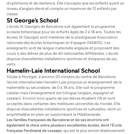
d’optimisme et de résilience. Elle n’accepte que les enfants ayant un
niveau d’anglais élevé et compte un maximum de 12 enfants par
classe.
St George’s School
L’école St George’s de Barcelone suit également le programme
scolaire britannique pour les enfants âgés de 2 à 18 ans. Toutes les
écoles St George’s sont membres de la prestigieuse Association
nationale des écoles britanniques en Espagne (NABSS). Les
enseignants sont de langue maternelle anglaise et proposent des
cours à des élèves de plus de 40 nationalités différentes. L’école
dispose d’excellentes installations sportives et d’espaces de jeu
verts.
Hamelin-Laie International School
Située à Montgat, à environ 20 minutes du centre de Barcelone,
l’école internationale Hamelin-Laie propose un enseignement de la
maternelle au secondaire, de 0 à 18 ans. Elle suit le programme
catalan mais l’enseignement est trilingue (anglais, espagnol et
catalan). Environ trois quarts de ses élèves étudient l’IB et sont
acceptés dans certaines des meilleures universités du monde. Elle
dispose d’excellentes installations sportives et culturelles, dont un
amphithéâtre en plein air surplombant la Méditerranée.
Les familles françaises de Barcelone et de ses environs ont
également le choix entre plusieurs excellentes écoles, dont l’École
française Ferdinand de Lesseps,
qui est le plus ancien établissement