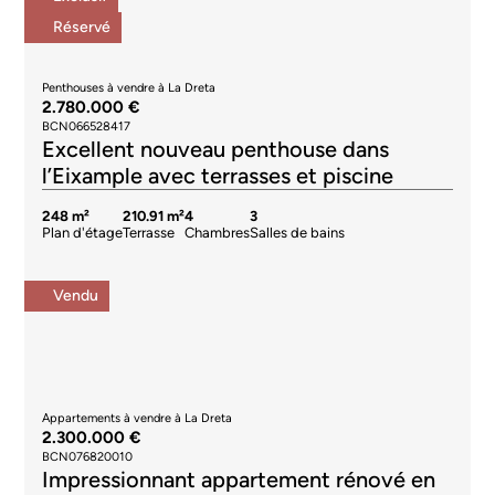
Réservé
Penthouses à vendre à La Dreta
2.780.000 €
BCN066528417
Excellent nouveau penthouse dans
l’Eixample avec terrasses et piscine
248 m²
210.91 m²
4
3
Plan d'étage
Terrasse
Chambres
Salles de bains
Vendu
Appartements à vendre à La Dreta
2.300.000 €
BCN076820010
Impressionnant appartement rénové en