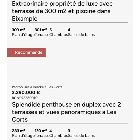
Extraorinaire propriété de luxe avec
terrasse de 300 m2 et piscine dans
Eixample
309 m²
301 m²
5
4
Plan d'étage
Terrasse
Chambres
Salles de bains
Recommandé
Penthouses à vendre à Les Corts
2.290.000 €
BCN078560010
Splendide penthouse en duplex avec 2
terrasses et vues panoramiques à Les
Corts
283 m²
130 m²
4
3
Plan d'étage
Terrasse
Chambres
Salles de bains