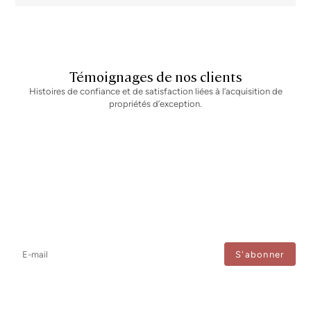
Témoignages de nos clients
Histoires de confiance et de satisfaction liées à l’acquisition de
propriétés d’exception.
Newsletter
Ne manquez aucune information : abonnez-vous à notre newsletter
et recevez les mises à jour directement.
J'accepte le traitement de mes données afin de recevoir régulièrement les newsletters de
Bcn Advisors.