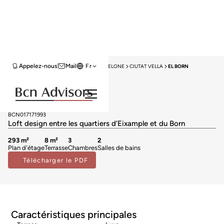
Appelez-nous
Mail
Fr
HOME
PENTHOUSES À VENDRE
BARCELONE
CIUTAT VELLA
EL BORN
Penthouses à vendre à El Born
2.500.000 €
BCN017171993
Loft design entre les quartiers d’Eixample et du Born
293 m²
8 m²
3
2
Plan d'étage
Terrasse
Chambres
Salles de bains
Télécharger le PDF
Caractéristiques principales