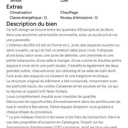
Terrase
Luxe
Extras
Climatisation
Chauffage
Classe énergétique : G
Niveau d'émissions : G
Description du bien
Ce loft design se trouve entre les quartiers d’Eixample et du Born,
dans une ancienne usine textile reconvertie, avec un accès privé via
une passerelle.
L’intérieur de 293 m2 est en forme en L, avec des espaces ouverts ou
semi-ouverts, ce qui en fait un endroit idéal pour vivre. Il dispose
d’une beau salon avec une zone de détente, une cheminée et une
petite balançoire, d’une salle à manger, d’une cuisine et d’autres petits
espace à vivre dont une petit studio. Il bénéficie également de deux
grandes suites, chacune avec son dressing et sa salle de bain dont
l’une avec des espaces où s’asseoir et une baignoire en brique.
La structure original du bâtiment a été conservée, notamment avec
les plafonds hauts, les voûtes Catalanes et les poutres en fer, ce qui
lui donne un aspect loft New-Yorkais.
Loué complètement meublé avec meubles de qualités
Découvrez les opportunités d’investissement dans les
penthouses de
luxe à vendre à Barcelone
. Notre équipe d’experts vous guidera à
chaque étape du processus.
* Le prix indiqué n’inclut ni les taxes ni les frais de transaction. Dans le
cas des propriétés d’occasion en Catalogne, l’impôt sur les
Transmissions Patrimoniales (ITP) s’applique, dont les taux peuvent