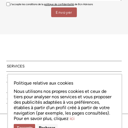
J'accepte les conditions de la
politique de confidentialité
de Bcn Advisors
SERVICES
ZONES
Politique relative aux cookies
NOUVELLE CONSTRUCTION
Nous utilisons nos propres cookies et ceux de
tiers pour analyser nos services et vous proposer
À PROPOS DE NOUS
des publicités adaptées à vos préférences,
établies à partir d'un profil créé à partir de votre
navigation (par exemple, les pages consultées).
Pour en savoir plus, cliquez
ici
© Copyright Bcn Advisors 2026
aiCat 2736
Avis juridique
Politique relative aux cookies
Politique de confidentialité
J'accepte
Rechazar