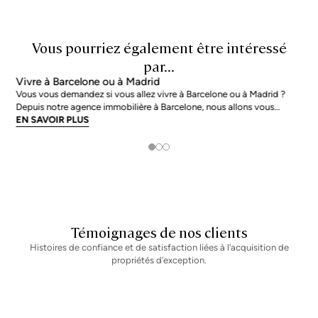
Vous pourriez également être intéressé
par...
Vivre à Barcelone ou à Madrid
Vous vous demandez si vous allez vivre à Barcelone ou à Madrid ?
Depuis notre agence immobilière à Barcelone, nous allons vous
donner quelques conseils pour que vous puissiez évaluer quelle est
EN SAVOIR PLUS
votre meilleure option. Nous allons passer en revue, point par point,
toutes les caractéristiques qui nous
Témoignages de nos clients
Histoires de confiance et de satisfaction liées à l’acquisition de
propriétés d’exception.