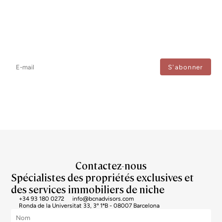
Newsletter
Ne manquez aucune information : abonnez-vous à notre newsletter
et recevez les mises à jour directement.
J'accepte le traitement de mes données afin de recevoir régulièrement les newsletters de
Bcn Advisors.
Contactez-nous
Spécialistes des propriétés exclusives et
des services immobiliers de niche
+34 93 180 0272
info@bcnadvisors.com
Ronda de la Universitat 33, 3º 1ªB - 08007 Barcelona