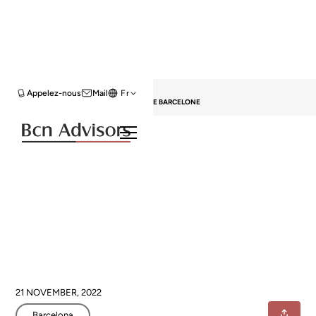
HOME
BLOG
BARCELONA
Appelez-nous
Mail
Fr
LES 5 APPARTEMENTS LES PLUS CHERS DE BARCELONE
Les 5 appartements les plus
chers de Barcelone
21 NOVEMBER, 2022
Barcelona