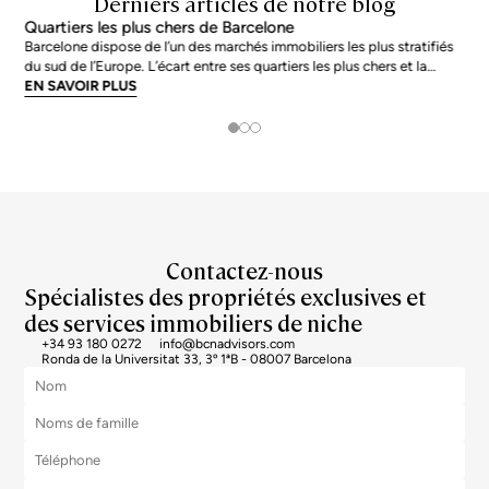
Derniers articles de notre blog
Quartiers les plus chers de Barcelone
Barcelone dispose de l’un des marchés immobiliers les plus stratifiés
du sud de l’Europe. L’écart entre ses quartiers les plus chers et la
moyenne de la ville n’est pas marginal : en juin 2026, les adresses les
EN SAVOIR PLUS
plus prisées s’échangent à près du double de la moyenne urb
Contactez-nous
Spécialistes des propriétés exclusives et
des services immobiliers de niche
+34 93 180 0272
info@bcnadvisors.com
Ronda de la Universitat 33, 3º 1ªB - 08007 Barcelona