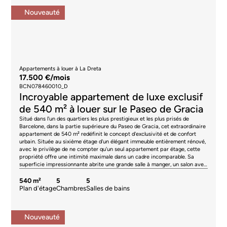
Nouveauté
Appartements à louer à La Dreta
17.500 €/mois
BCN078460010_D
Incroyable appartement de luxe exclusif
de 540 m² à louer sur le Paseo de Gracia
Situé dans l'un des quartiers les plus prestigieux et les plus prisés de
Barcelone, dans la partie supérieure du Paseo de Gracia, cet extraordinaire
appartement de 540 m² redéfinit le concept d'exclusivité et de confort
urbain. Située au sixième étage d'un élégant immeuble entièrement rénové,
avec le privilège de ne compter qu'un seul appartement par étage, cette
propriété offre une intimité maximale dans un cadre incomparable. Sa
superficie impressionnante abrite une grande salle à manger, un salon avec
cheminée, un petit salon attenant, cinq chambres spacieuses et cinq salles
de bains complètes, complétées par deux toilettes de courtoisie. Il s'agit
540 m²
5
5
donc d'un agencement conçu pour répondre aux besoins des familles les
Plan d'étage
Chambres
Salles de bains
plus exigeantes ou de ceux qui recherchent une résidence prestigieuse de
très haut standing. Le logement bénéficie en outre d’une agréable terrasse
couverte offrant une vue imprenable sur la montagne et la ligne d’horizon
Nouveauté
de Barcelone, ce qui en fait un espace idéal pour se détendre ou profiter
de moments de tranquillité en plein cœur de la ville. Chaque pièce se