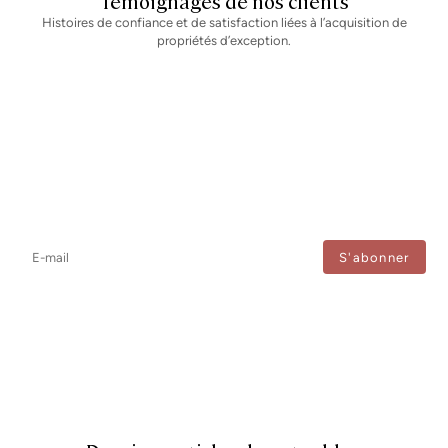
Témoignages de nos clients
Histoires de confiance et de satisfaction liées à l’acquisition de
propriétés d’exception.
Newsletter
Ne manquez aucune information : abonnez-vous à notre newsletter
et recevez les mises à jour directement.
J'accepte le traitement de mes données afin de recevoir régulièrement les newsletters de
Bcn Advisors.