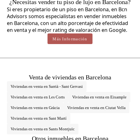
¿Necesitas vender tu piso de lujo en Barcelona?
representar entre un 1% y un 2% adicional sobre el precio de compraventa.
Toda la información expuesta tiene carácter meramente informativo y se
Si eres propietario de un piso en Barcelona, en Bcn
encuentra sujeta a posibles cambios o errores. La propiedad dispone de
Advisors somos especialistas en vender inmuebles
certificado de eficiencia energética y cédula de habitabilidad en vigor, que serán
facilitados a cualquier interesado. Número de registro AICAT 2736, conforme a
en Barcelona, con un alto porcentaje de efectividad
la normativa vigente. Los honorarios de intermediación inmobiliaria serán
en venta y el mejor rating de valoración en Google.
asumidos por la parte vendedora, según el encargo suscrito.
Más Información
Venta de viviendas en Barcelona
Viviendas en venta en Sarrià - Sant Gervasi
Viviendas en venta en Les Corts
Viviendas en venta en Eixample
Viviendas en venta en Gràcia
Viviendas en venta en Ciutat Vella
Viviendas en venta en Sant Martí
Viviendas en venta en Sants Montjuïc
Otros inmuebles en Barcelona