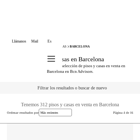
Llámanos
Mail
Es
BCN ADVISORS
VENTA PISOS Y CASAS
BARCELONA
Pisos y casas en Barcelona
Descubre nuestra exclusiva selección de pisos y casas en venta en
Barcelona en Bcn Advisors.
Filtrar los resultados o buscar de nuevo
Tenemos 312 pisos y casas en venta en Barcelona
Ordenar resultados por
Más recientes
Página 4 de 16