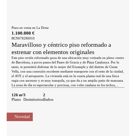
Pisos en venta en La Dreta
1.100.000 €
BCN078280010
Maravilloso y céntrico piso reformado a
estrenar con elementos originales
Este piso recién reformado goza de una ubicación muy cotizada en pleno centro
de Barcelona, a pocos pasos del Paseo de Gracia y de Plaza Catalunya. Por lo
tanto, te permitirá disfrutar de lo mejor del Eixample y del distrito de Ciutat
Vella, con una conexión excelente mediante transporte con el resto de la ciudad,
el AVE y el aeropuerto. La vivienda está en la cuarta planta real de una finca
regia con ascensor y es muy tranquila, ya que da a un amplio patio de manzana.
La zona de día es espectacular y preciosa, con volta catalana en los techos,
ladrillo visto en las paredes y suelos hidráulicos, por lo que te hará sentir la
Barcelona más tradicional. Tiene dos estancias: un amplio salón y un comedor o
126 m²
3
2
despacho. Se comunica con una amplia galería, muy luminosa gracias a su
Plano
Dormitorios
Baños
cantidad de ventanales, con vistas al patio de manzana interior. Al lado del salón
se sitúa la cocina semiabierta, con península y totalmente equipada con
electrodomésticos Bosch. La zona de noche tiene 3 dormitorios dobles. La
Novedad
habitación principal se sitúa al lado del salón y tiene cuarto de baño en suite,
además de acceso a la galería antes mencionada. Las otras dos habitaciones están
en la entrada de la vivienda y comparten un cuarto de baño independiente. El
piso mantiene los elementos originales, restaurados meticulosamente,
combinados con materiales y acabados modernos como suelos de parquet y aire