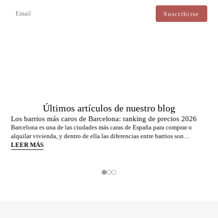
actualizaciones directas.
Estoy de acuerdo con el tratamiento de mis datos para recibir regularmente newsletters de Bcn
Advisors.
Últimos artículos de nuestro blog
Los barrios más caros de Barcelona: ranking de precios 2026
Barcelona es una de las ciudades más caras de España para comprar o
alquilar vivienda, y dentro de ella las diferencias entre barrios son
enormes. El precio medio de la ciudad se sitúa en torno a los 5.269 €/m² a
LEER MÁS
junio de 2026, pero los barrios más exclusivos duplican o casi triplican
esa cifra. Si