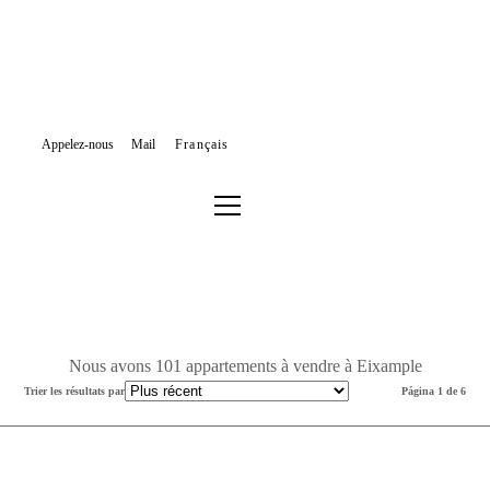
Appelez-nous
Mail
Français
APPARTEMENTS À VENDRE
BARCELONE
EIXAMPLE
Filtrer les résultats ou effectuer une nouvelle recherche
Nous avons 101 appartements à vendre à Eixample
Trier les résultats par
Página 1 de 6
Nouveauté