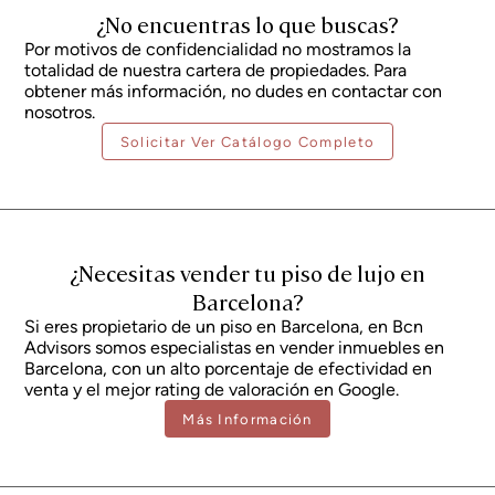
particulares del comprador. En viviendas de obra nueva, será de aplicación
¿No encuentras lo que buscas?
el IVA del 10% más el Impuesto de Actos Jurídicos Documentados (AJD),
actualmente en torno al 1,5%. Asimismo, el precio no incluye los gastos de
Por motivos de confidencialidad no mostramos la
notaría, registro de la propiedad y gestoría, que de forma orientativa
totalidad de nuestra cartera de propiedades. Para
pueden representar entre un 1% y un 2% adicional sobre el precio de
compraventa. Toda la información expuesta tiene carácter meramente
obtener más información, no dudes en contactar con
informativo y se encuentra sujeta a posibles cambios o errores. La
nosotros.
propiedad dispone de certificado de eficiencia energética y cédula de
habitabilidad en vigor, que serán facilitados a cualquier interesado. Número
Solicitar Ver Catálogo Completo
de registro AICAT 2736, conforme a la normativa vigente. Los honorarios de
intermediación inmobiliaria serán asumidos por la parte vendedora, según
el encargo suscrito.
¿Necesitas vender tu piso de lujo en
Barcelona?
Si eres propietario de un piso en Barcelona, en Bcn
Advisors somos especialistas en vender inmuebles en
Barcelona, con un alto porcentaje de efectividad en
venta y el mejor rating de valoración en Google.
Más Información