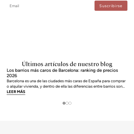
Estoy de acuerdo con el tratamiento de mis datos para recibir regularmente newsletters
de Bcn Advisors.
Últimos artículos de nuestro blog
Los barrios más caros de Barcelona: ranking de precios
2026
Barcelona es una de las ciudades más caras de España para comprar
o alquilar vivienda, y dentro de ella las diferencias entre barrios son
enormes. El precio medio de la ciudad se sitúa en torno a los 5.269
LEER MÁS
€/m² a junio de 2026, pero los barrios más exclusivos duplican o casi
triplican esa cifra. Si