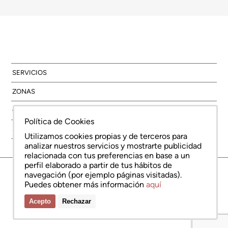
SERVICIOS
ZONAS
OBRA NUEVA
Política de Cookies
SOBRE NOSOTROS
Utilizamos cookies propias y de terceros para
analizar nuestros servicios y mostrarte publicidad
relacionada con tus preferencias en base a un
perfil elaborado a partir de tus hábitos de
© Copyright Bcn Advisors 2026
navegación (por ejemplo páginas visitadas).
aiCat 2736
Nota legal
Política de cookies
Política de protección de datos
Puedes obtener más información
aquí
Acepto
Rechazar