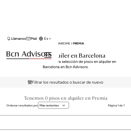
Llámanos
Mail
Es
BCN ADVISORS
ALQUILER PISOS
MARESME
PREMIA
Pisos en Alquiler en Barcelona
Descubre nuestra exclusiva selección de pisos en alquiler en
Barcelona en Bcn Advisors.
Filtrar los resultados o buscar de nuevo
Tenemos 0 pisos en alquiler en Premia
Ordenar resultados por
Más recientes
Página 1 de 1