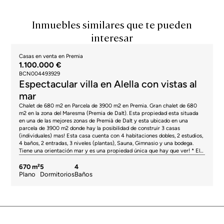
Inmuebles similares que te pueden
interesar
Casas en venta en Premia
1.100.000 €
BCN004493929
Espectacular villa en Alella con vistas al
mar
Chalet de 680 m2 en Parcela de 3900 m2 en Premia. Gran chalet de 680
m2 en la zona del Maresma (Premia de Dalt). Esta propiedad esta situada
en una de las mejores zonas de Premià de Dalt y esta ubicado en una
parcela de 3900 m2 donde hay la posibilidad de construir 3 casas
(individuales) mas! Esta casa cuenta con 4 habitaciones dobles, 2 estudios,
4 baños, 2 entradas, 3 niveles (plantas), Sauna, Gimnasio y una bodega.
Tiene una orientación mar y es una propiedad única que hay que ver! * El
precio indicado no incluye impuestos ni gastos de compraventa. En el caso
de viviendas de segunda mano en Cataluña, se aplicará el Impuesto de
670 m²
5
4
Transmisiones Patrimoniales (ITP), cuyos tipos pueden oscilar actualmente
Plano
Dormitorios
Baños
entre el 10% y el 13%, en función del valor del inmueble y de las
circunstancias del adquirente, de acuerdo con la normativa vigente. A título
informativo, los tramos generales aplicables son del 10% para valores hasta
600.000 €, del 11% entre 600.000 € y 900.000 €, del 12% entre 900.000 €
y 1.500.000 € y del 13% para importes superiores a 1.500.000 €, pudiendo
variar en función de la normativa aplicable y de las condiciones